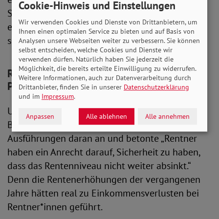
Cookie-Hinweis und Einstellungen
Selbstständige, Beamt*innen und Abgeordnete
Wir verwenden Cookies und Dienste von Drittanbietern, um
einzahlen. Das würde das Rentensystem
Ihnen einen optimalen Service zu bieten und auf Basis von
solidarischer und gerechter machen.
Analysen unsere Webseiten weiter zu verbessern. Sie können
selbst entscheiden, welche Cookies und Dienste wir
verwenden dürfen. Natürlich haben Sie jederzeit die
Möglichkeit, die bereits erteilte Einwilligung zu widerrufen.
Rentenerhöhungen halten mit
Weitere Informationen, auch zur Datenverarbeitung durch
Preissteigerungen nicht mit
Drittanbieter, finden Sie in unserer
Datenschutzerklärung
und im
Impressum
.
Ursula Engelen-Kefer, die Vorsitzende des SoVD
Anpassen
Alle ablehnen
Alle annehmen
Berlin-Brandenburg, schloss mit ihren
Ausführungen daran an und betonte „Rentner
haben ein Anrecht darauf, Sicherheit zu haben,
dass das Rentenniveau nicht weiter absinkt.“
Denn die Rentenerhöhungen der vergangenen
Jahre hätten real zu Einkommensverlusten bei
Rentner*innen geführt.