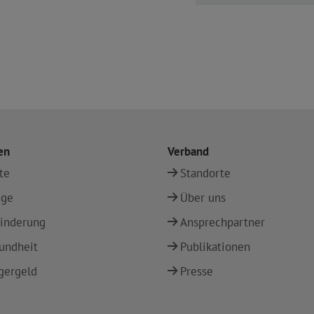
en
Verband
te
Standorte
ege
Über uns
inderung
Ansprechpartner
undheit
Publikationen
gergeld
Presse