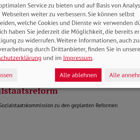
Coro
erentenentwurf
optimalen Service zu bieten und auf Basis von Analy
 Webseiten weiter zu verbessern. Sie können selbst
eiden, welche Cookies und Dienste wir verwenden dü
ich haben Sie jederzeit die Möglichkeit, die bereits er
es Bundesministeriums für Arbeit und Soziales:
1
derung des Zweiten…
ligung zu widerrufen. Weitere Informationen, auch zu
erarbeitung durch Drittanbieter, finden Sie in unsere
schutzerklärung
und im
Impressum
.
ssen
Alle ablehnen
Alle anne
lstaatsreform
 Sozialstaatskommission zu den geplanten Reformen