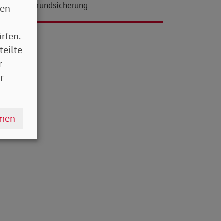
na-Krise: Grundsicherung
sen
rfen.
teilte
r
r
hmen