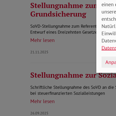
Stellungnahme zum Ref
einen 
unsere
Grundsicherung
entsch
Natürl
SoVD-Stellungnahme zum Referentenentwurf d
Entwurf eines Dreizehnten Gesetzes zur Än
Einwil
Mehr lesen
Datenv
Daten
21.11.2025
Anpa
Stellungnahme zur Sozia
Schriftliche Stellungnahme des SoVD an die
bei steuerfinanzierten Sozialleistungen
Mehr lesen
26.09.2025