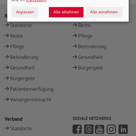
Anpassen
Alle ablehnen
Alle annehmen
Beratung
Themen
Standorte
Rente
Rente
Pflege
Pflege
Behinderung
Behinderung
Gesundheit
Gesundheit
Bürgergeld
Bürgergeld
Patientenverfügung
Vorsorgevollmacht
Verband
SOZIALE NETZWERKE
Standorte