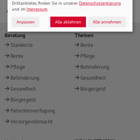
Drittanbieter, finden Sie in unserer
Datenschutzerklärung
und im
Impressum
.
Anpassen
Alle ablehnen
Alle annehmen
Beratung
Themen
Standorte
Rente
Rente
Pflege
Pflege
Behinderung
Behinderung
Gesundheit
Gesundheit
Bürgergeld
Bürgergeld
Patientenverfügung
Vorsorgevollmacht