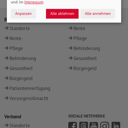
und im
Impressum
.
Anpassen
Alle ablehnen
Alle annehmen
Beratung
Themen
Standorte
Rente
Rente
Pflege
Pflege
Behinderung
Behinderung
Gesundheit
Gesundheit
Bürgergeld
Bürgergeld
Patientenverfügung
Vorsorgevollmacht
Verband
SOZIALE NETZWERKE
Standorte