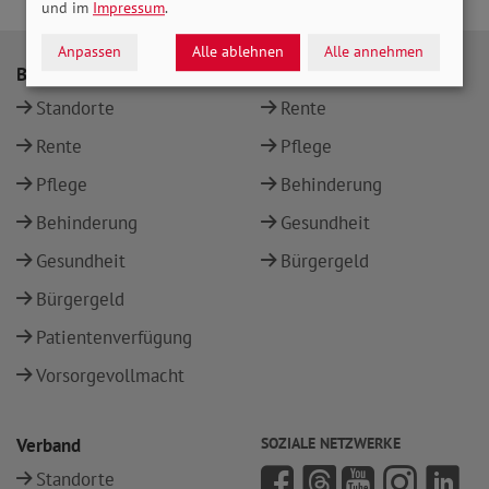
und im
Impressum
.
Anpassen
Alle ablehnen
Alle annehmen
Beratung
Themen
Standorte
Rente
Rente
Pflege
Pflege
Behinderung
Behinderung
Gesundheit
Gesundheit
Bürgergeld
Bürgergeld
Patientenverfügung
Vorsorgevollmacht
Verband
SOZIALE NETZWERKE
Standorte