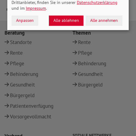
Drittanbieter, finden Sie in unserer
Datenschutzerklärung
und im
Impressum
.
Anpassen
Alle ablehnen
Alle annehmen
Beratung
Themen
Standorte
Rente
Rente
Pflege
Pflege
Behinderung
Behinderung
Gesundheit
Gesundheit
Bürgergeld
Bürgergeld
Patientenverfügung
Vorsorgevollmacht
SOZIALE NETZWERKE