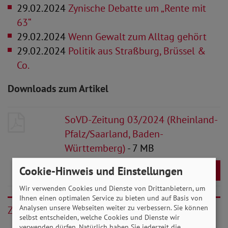
29.02.2024
Zynische Debatte um „Rente mit
63“
29.02.2024
Wenn Gewalt zum Alltag gehört
29.02.2024
Politik aus Straßburg, Brüssel &
Co.
Downloads zum Artikel
SoVD-Zeitung 03/2024 (Rheinland-
Pfalz/Saarland, Baden-
Württemberg)
- 7 MB
Cookie-Hinweis und Einstellungen
Download
Wir verwenden Cookies und Dienste von Drittanbietern, um
Ihnen einen optimalen Service zu bieten und auf Basis von
Analysen unsere Webseiten weiter zu verbessern. Sie können
Zurück
selbst entscheiden, welche Cookies und Dienste wir
verwenden dürfen. Natürlich haben Sie jederzeit die