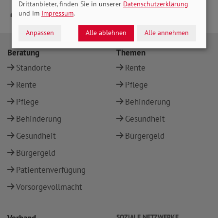
Drittanbieter, finden Sie in unserer
Datenschutzerklärung
und im
Impressum
.
Anpassen
Alle ablehnen
Alle annehmen
Beratung
Themen
Standorte
Rente
Rente
Pflege
Pflege
Behinderung
Behinderung
Gesundheit
Gesundheit
Bürgergeld
Bürgergeld
Patientenverfügung
Vorsorgevollmacht
SOZIALE NETZWERKE