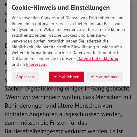
ein erster Schritt sein. Deshalb fordern wir eine
Cookie-Hinweis und Einstellungen
umfassende Barrierefreiheit, die unter anderem
Wir verwenden Cookies und Dienste von Drittanbietern, um
Handel, Verkehr, Gesundheit und Tourismus
Ihnen einen optimalen Service zu bieten und auf Basis von
umfasst.“
Analysen unsere Webseiten weiter zu verbessern. Sie können
selbst entscheiden, welche Cookies und Dienste wir
verwenden dürfen. Natürlich haben Sie jederzeit die
Dringenden Nachbesserungsbedarf sieht der
Möglichkeit, die bereits erteilte Einwilligung zu widerrufen.
Weitere Informationen, auch zur Datenverarbeitung durch
SoVD-Präsident zudem bei den im
Drittanbieter, finden Sie in unserer
Datenschutzerklärung
Referentenentwurf geplanten Fristen. Ob
und im
Impressum
.
digitales Einkaufen, Online-Bankdienste,
Anpassen
Alle ablehnen
Alle annehmen
Videokonferenzen: Die Corona-Pandemie hat in
Sachen Digitalisierung einiges in Gang gebracht.
„Wenn wir verhindern wollen, dass Menschen mit
Behinderungen und ältere Menschen von
digitalen Angeboten ausgeschlossen werden,
dann müssen die Fristen für das
Barrierefreiheitsgesetz verkürzt werden. Es ist