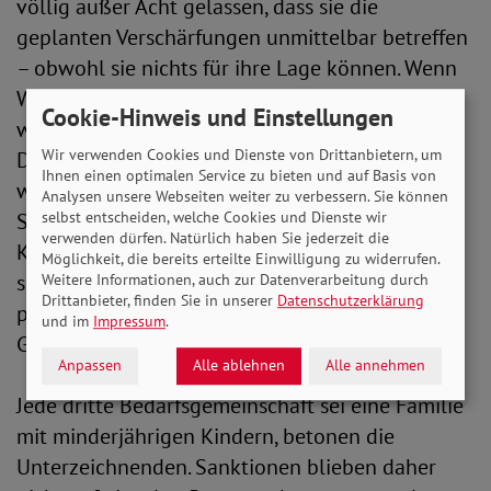
völlig außer Acht gelassen, dass sie die
geplanten Verschärfungen unmittelbar betreffen
– obwohl sie nichts für ihre Lage können. Wenn
Wohnkosten gedeckelt oder Leistungen gekürzt
Cookie-Hinweis und Einstellungen
werden, verschärft das Kinderarmut drastisch.
Wir verwenden Cookies und Dienste von Drittanbietern, um
Denn weniger Geld in der Familie bedeutet
Ihnen einen optimalen Service zu bieten und auf Basis von
weniger Spielraum für gesunde Ernährung,
Analysen unsere Webseiten weiter zu verbessern. Sie können
selbst entscheiden, welche Cookies und Dienste wir
Schulmaterial oder die soziale Teilhabe von
verwenden dürfen. Natürlich haben Sie jederzeit die
Kindern. Wer an existenzsichernden Leistungen
Möglichkeit, die bereits erteilte Einwilligung zu widerrufen.
spart, spart an der Zukunft von Kindern – und
Weitere Informationen, auch zur Datenverarbeitung durch
Drittanbieter, finden Sie in unserer
Datenschutzerklärung
produziert hohe Folgekosten für die gesamte
und im
Impressum
.
Gesellschaft."
Anpassen
Alle ablehnen
Alle annehmen
Jede dritte Bedarfsgemeinschaft sei eine Familie
mit minderjährigen Kindern, betonen die
Unterzeichnenden. Sanktionen blieben daher