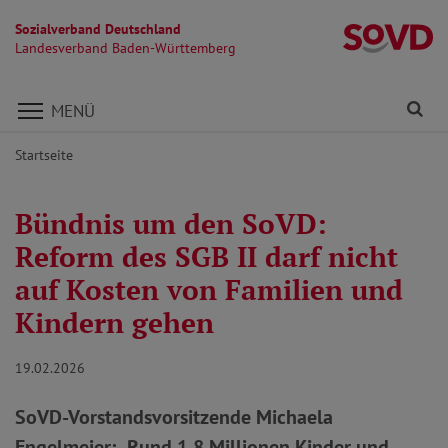
Sozialverband Deutschland
L
Landesverband Baden-Württemberg
Direkt zu den Inhalten springen
Fi
MENÜ
Startseite
Bündnis um den SoVD:
Reform des SGB II darf nicht
auf Kosten von Familien und
Kindern gehen
19.02.2026
SoVD-Vorstandsvorsitzende Michaela
Engelmeier: „Rund 1,8 Millionen Kinder und