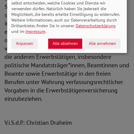
selbst entscheiden, welche Cookies und Dienste wir
SoVD schon lange fordern“, erklärt Bauer. Hierzu
verwenden dürfen. Natürlich haben Sie jederzeit die
sind in einem ersten Schritt alle Erwerbstätigen
Möglichkeit, die bereits erteilte Einwilligung zu widerrufen.
Weitere Informationen, auch zur Datenverarbeitung durch
in die gesetzliche Rentenversicherung
Drittanbieter, finden Sie in unserer
Datenschutzerklärung
einzubeziehen, die bislang in keinem
und im
Impressum
.
obligatorischen Alterssicherungssystem
Anpassen
Alle ablehnen
Alle annehmen
versichert sind. In weiteren Schritten sind auch
die anderen Erwerbstätigen, insbesondere
politische Mandatsträger*innen, Beamtinnen und
Beamte sowie Erwerbstätige in den freien
Berufen unter Wahrung verfassungsrechtlicher
Vorgaben in die Erwerbstätigenversicherung
einzubeziehen.
V.i.S.d.P.: Christian Draheim