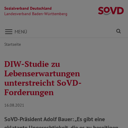
Sozialverband Deutschland
L
Landesverband Baden-Württemberg
Direkt zu den Inhalten springen
Fi
MENÜ
Startseite
DIW-Studie zu
Lebenserwartungen
unterstreicht SoVD-
Forderungen
16.08.2021
SoVD-Präsident Adolf Bauer: „Es gibt eine
eklatante Ungerechtigkeit, die es zu beseitigen