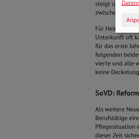
Daten
steigt um fünf P
zwischen 316 un
Anpa
Für Heimbewohne
Unterkunft oft 
für das erste Ja
folgenden beiden
vierte und alle 
keine Deckelung 
SoVD: Reform
Als weitere Neue
Berufstätige ein
Pflegesituation 
dieser Zeit sich