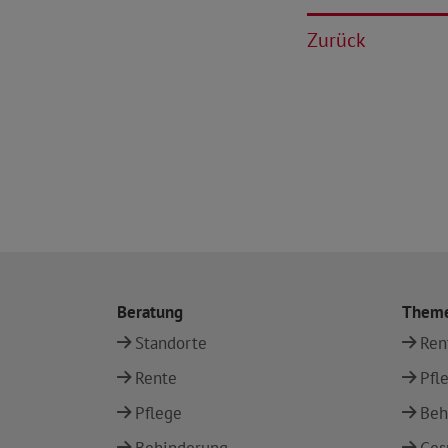
Zurück
Beratung
Them
Standorte
Ren
Rente
Pfl
Pflege
Beh