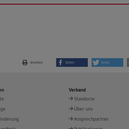
drucken
teilen
tweet
en
Verband
te
Standorte
ege
Über uns
inderung
Ansprechpartner