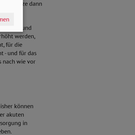
en die Sätze dann
hmen
pflegung und
rhöht werden,
, für die
t - und für das
ss nach wie vor
Bisher können
ner akuten
rsorgung in
geben.