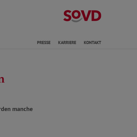
Landesverband
en
PRESSE
KARRIERE
KONTAKT
n
erden manche