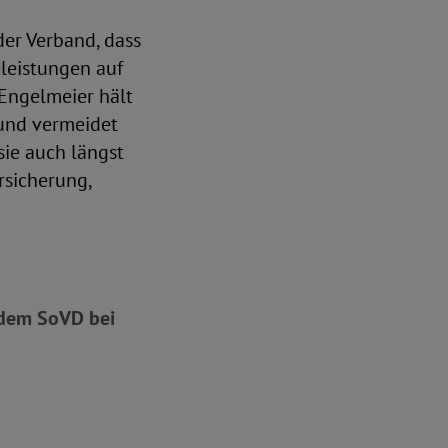
der Verband, dass
leistungen auf
Engelmeier hält
 und vermeidet
ie auch längst
rsicherung,
e dem SoVD bei