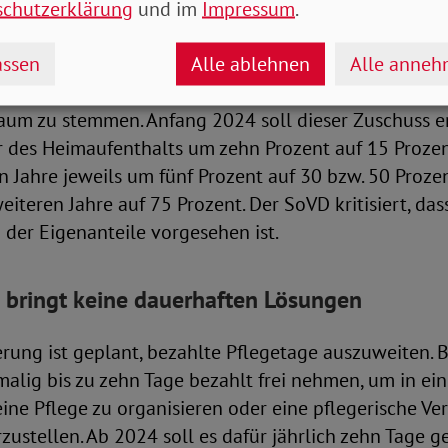
schutzerklärung
und im
Impressum
.
rozent. Je nach Pflegegrad der betreuten Person lieg
d 901 Euro.
ssen
Alle ablehnen
Alle anne
r*innen sind die zu leistenden Eigenanteile für Ver
kaum zu stemmen. Anfang 2024 soll dieser Zuschuss e
hr des Heimaufenthalts um zehn Prozent auf 15 Prozent
 Jahre jeweils um fünf Prozent auf 30 bzw. 50 Prozen
weiteren Jahre auf 75 Prozent. Der SoVD kritisiert, da
der Eigenanteile vorgesehen ist.
 bringt keine dauerhaften Lösungen
rung ist geplant, bezahlte Pflegetage auszuweiten. 
malig bis zu zehn Tage bezahlt frei nehmen, um in ei
eine Pflege zu organisieren oder eine pflegerische Ve
erzustellen. Ab 2024 soll es dafür jährlich zehn Tage 