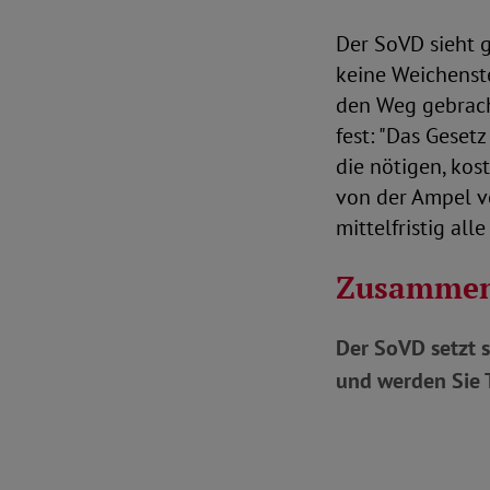
Der SoVD sieht g
keine Weichenste
den Weg gebrach
fest: "Das Geset
die nötigen, ko
von der Ampel ve
mittelfristig al
Zusammen
Der SoVD setzt s
und werden Sie T