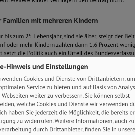
ent. Weitere Kinder verringern den Beitrag nicht.
r Familien mit mehreren Kindern
 bis zum 25. Lebensjahr, sind sie älter, steigt der Bei
nf oder mehr Kindern zahlen dann 1,6 Prozent wenig
t setzt die Politik auch ein Urteil des Bundesverfass
n Jahr um.
e-Hinweis und Einstellungen
nteil steigt von derzeit 1,525 auf 1,7 Prozent.
rwenden Cookies und Dienste von Drittanbietern, um
optimalen Service zu bieten und auf Basis von Analy
 Webseiten weiter zu verbessern. Sie können selbst
ld bei häuslicher Pflege und höherer Zuschu
eiden, welche Cookies und Dienste wir verwenden dü
r*innen
ich haben Sie jederzeit die Möglichkeit, die bereits er
ligung zu widerrufen. Weitere Informationen, auch zu
ie Leistungen für Angehörige, die alleine oder mit H
erarbeitung durch Drittanbieter, finden Sie in unsere
die Pflege zu Hause übernehmen, etwas ausgeweitet. 