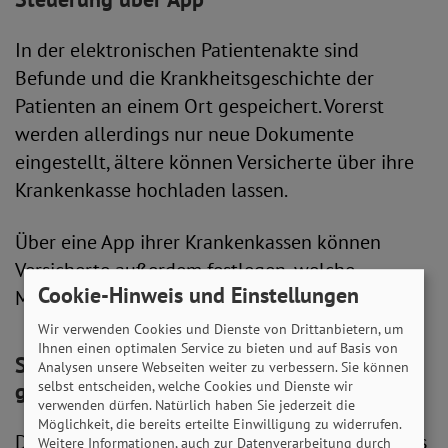
In der elektronischen Patientenakte sind
Befunde und die Krankheitsgeschichte der
Patienten an einem Ort gespeichert. Vorerst
werden allerdings nur neue Dokumente
eingestellt, ältere können Versicherte über ihre
Krankenkasse hochladen lassen.
Über eine App ihrer Krankenkassen können
Versicherte außerdem festlegen, welche
Cookie-Hinweis und Einstellungen
Mediziner worauf Einsicht bekommen.
Wir verwenden Cookies und Dienste von Drittanbietern, um
Ihnen einen optimalen Service zu bieten und auf Basis von
SoVD: Elektronische Patientenakte hat
Analysen unsere Webseiten weiter zu verbessern. Sie können
selbst entscheiden, welche Cookies und Dienste wir
großes Potenzial
verwenden dürfen. Natürlich haben Sie jederzeit die
Möglichkeit, die bereits erteilte Einwilligung zu widerrufen.
Die Krankenkassen haben ihre Mitglieder bereits
Weitere Informationen, auch zur Datenverarbeitung durch