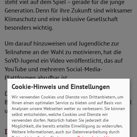
steht viel auf dem Spiel – gerade für die junge
Generation. Denn für ihre Zukunft sind wirksamer
Klimaschutz und eine inklusive Gesellschaft
besonders wichtig.
Um darauf hinzuweisen und Jugendliche zur
Teilnahme an der Wahl zu motivieren, hat die
SoVD-Jugend ein Video veröffentlicht, das auf
YouTube und mehreren Social-Media-
Plattformen abrufbar ist.
Cookie-Hinweis und Einstellungen
Darin betonen mehrere Mitglieder des SoVD-
Wir verwenden Cookies und Dienste von Drittanbietern, um
Bundesjugendvorstands die Bedeutung der Wahl
Ihnen einen optimalen Service zu bieten und auf Basis von
Analysen unsere Webseiten weiter zu verbessern. Sie können
und wie viel von ihr abhängt.
selbst entscheiden, welche Cookies und Dienste wir
verwenden dürfen. Natürlich haben Sie jederzeit die
Möglichkeit, die bereits erteilte Einwilligung zu widerrufen.
Das Video der SoVD-Jugend
Weitere Informationen, auch zur Datenverarbeitung durch