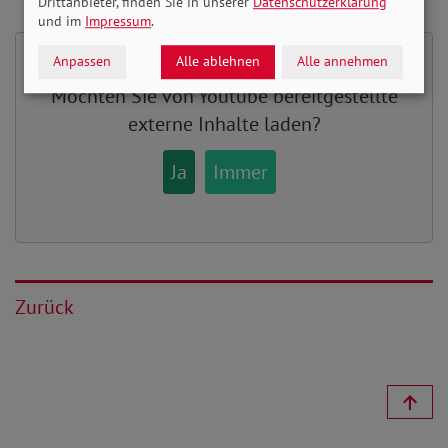
Drittanbieter, finden Sie in unserer
Datenschutzerklärung
und im
Impressum
.
Anpassen
Alle ablehnen
Alle annehmen
Möchten Sie von
Youtube
bereitgestellte
externe Inhalte laden?
Ja
Immer
Zurück