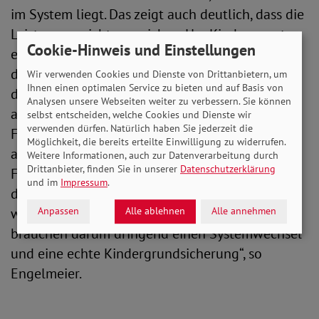
im System liegt. Das zeigt auch deutlich, dass die
Leistungen nicht ausreichen. Um Kinderarmut
Cookie-Hinweis und Einstellungen
effektiv bekämpfen zu können, müssen wir also
dringend das kindliche Existenzminimum neu
Wir verwenden Cookies und Dienste von Drittanbietern, um
Ihnen einen optimalen Service zu bieten und auf Basis von
definieren. Und in der öffentlichen Debatte wird
Analysen unsere Webseiten weiter zu verbessern. Sie können
auch allzu gerne verschwiegen, dass viele der
selbst entscheiden, welche Cookies und Dienste wir
verwenden dürfen. Natürlich haben Sie jederzeit die
Förderungen vom Staat aktuell gegeneinander
Möglichkeit, die bereits erteilte Einwilligung zu widerrufen.
aufgerechnet werden. So profitieren Kinder in
Weitere Informationen, auch zur Datenverarbeitung durch
Drittanbieter, finden Sie in unserer
Datenschutzerklärung
Familien, die Bürgergeld empfangen, nicht von
und im
Impressum
.
der Kindergelderhöhung. Denn die 250 Euro
werden voll auf den Regelsatz angerechnet. Wir
Anpassen
Alle ablehnen
Alle annehmen
brauchen darum dringend einen Systemwechsel
und eine echte Kindergrundsicherung“, so
Engelmeier.