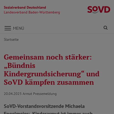
Sozialverband Deutschland
L
Landesverband Baden-Württemberg
Direkt zu den Inhalten springen
Fi
MENÜ
Startseite
Gemeinsam noch stärker:
„Bündnis
Kindergrundsicherung“ und
SoVD kämpfen zusammen
20.04.2023
Armut Pressemeldung
SoVD-Vorstandsvorsitzende Michaela
Engelmeier: „Kinderarmut ist immer auch