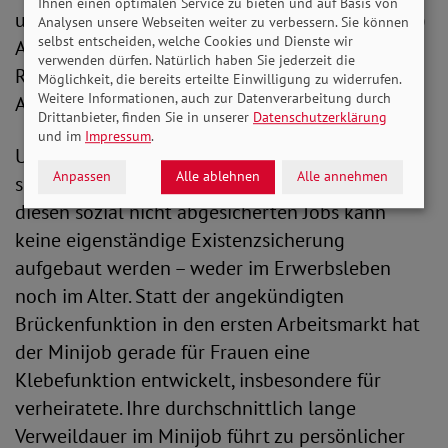
Ihnen einen optimalen Service zu bieten und auf Basis von
und erwerben damit auch keine (ausreichenden)
Analysen unsere Webseiten weiter zu verbessern. Sie können
selbst entscheiden, welche Cookies und Dienste wir
Ansprüche in der gesetzlichen
verwenden dürfen. Natürlich haben Sie jederzeit die
Rentenversicherung und der
Möglichkeit, die bereits erteilte Einwilligung zu widerrufen.
Weitere Informationen, auch zur Datenverarbeitung durch
Arbeitslosenversicherung.
Drittanbieter, finden Sie in unserer
Datenschutzerklärung
und im
Impressum
.
Unter den sieben Millionen Minijobber*innen
Anpassen
Alle ablehnen
Alle annehmen
sind außerdem mehr als zwei Drittel Frauen. Mit
diesen sozial nicht abgesicherten Jobs kann
keine eigenständige Existenzsicherung
aufgebaut werden – weder im Erwerbsleben
noch im Alter. Statt der angekündigten
Brückenfunktion in den ersten Arbeitsmarkt hat
der Minijob gerade für Frauen eine
Klebefunktion entwickelt, insbesondere für
verheiratete. Ihre durchschnittlich lange
Verweildauer im Minijob führt zu persönlicher