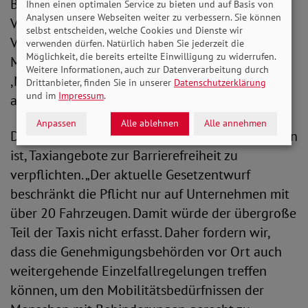
Bezahlvorgänge müssen barrierefrei zur
Ihnen einen optimalen Service zu bieten und auf Basis von
Analysen unsere Webseiten weiter zu verbessern. Sie können
Verfügung gestellt werden. Eine entsprechende
selbst entscheiden, welche Cookies und Dienste wir
Verpflichtung ist insbesondere für
verwenden dürfen. Natürlich haben Sie jederzeit die
Möglichkeit, die bereits erteilte Einwilligung zu widerrufen.
Mobilitätsangebote wie beispielsweise ,Uber‘,
Weitere Informationen, auch zur Datenverarbeitung durch
,Moia‘ oder ,Car2go‘, die weitgehend digital
Drittanbieter, finden Sie in unserer
Datenschutzerklärung
und im
Impressum
.
abgewickelt werden, zwingend erforderlich.“
Anpassen
Alle ablehnen
Alle annehmen
Des Weiteren begrüßt der SoVD, dass vorgesehen
ist, Taxiangebote zur Barrierefreiheit zu
verpflichten. „Der aktuelle Gesetzentwurf
beschränkt die Pflicht nur auf Unternehmen mit
über 20 Fahrzeugen. Damit würde der übergroße
Teil der Taxis nicht erfasst. Daher fordern wir,
dass die Genehmigungsbehörden vor Ort auch
weitergehende Einzelfallregelungen treffen
können, um den Mobilitätsbedürfnissen der