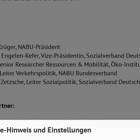
Krüger, NABU-Präsident
la Engelen-Kefer, Vize-Präsidentin, Sozialverband Deu
enior Researcher Ressourcen & Mobilität, Öko-Instit
 Leiter Verkehrspolitik, NABU Bundesverband
Zetzsche, Leiter Sozialpolitik, Sozialverband Deutsc
rtner:
zbund Deutschland) e.V., Pressestelle
e-Hinweis und Einstellungen
ritta Hennigs | Katrin Jetzlsperger | Silvia Teich