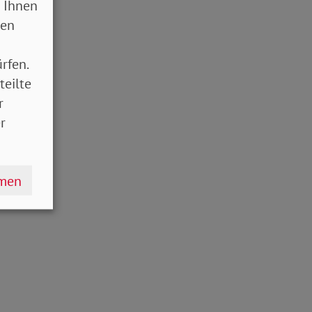
 Ihnen
sen
rfen.
teilte
r
r
hmen