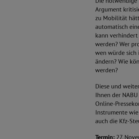
Die notwendige 
Argument kritis
zu Mobilität hät
automatisch ein
kann verhindert
werden? Wer prof
wen würde sich 
ändern? Wie kön
werden?
Diese und weiter
Ihnen der NABU 
Online-Presseko
Instrumente wie
auch die Kfz-Ste
Termin:
27. Nove