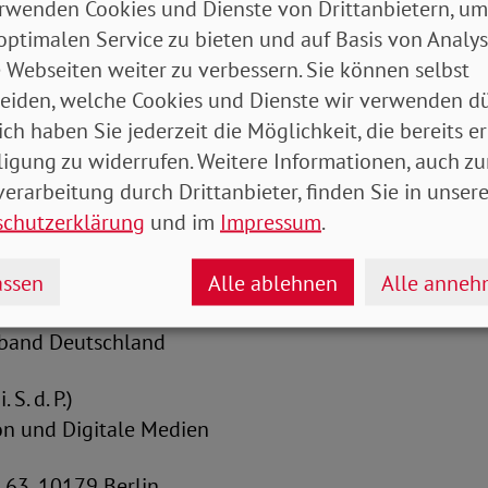
rwenden Cookies und Dienste von Drittanbietern, um
optimalen Service zu bieten und auf Basis von Analy
 10117 Berlin
 Webseiten weiter zu verbessern. Sie können selbst
eiden, welche Cookies und Dienste wir verwenden dü
8 49 84-1538 | - 1722 | -1534 | -1588
ich haben Sie jederzeit die Möglichkeit, die bereits er
ligung zu widerrufen. Weitere Informationen, auch zu
28 49 84-2000
erarbeitung durch Drittanbieter, finden Sie in unsere
schutzerklärung
und im
Impressum
.
de
,
www.nabu.de
ssen
Alle ablehnen
Alle anne
rband Deutschland
 S. d. P.)
on und Digitale Medien
 63, 10179 Berlin