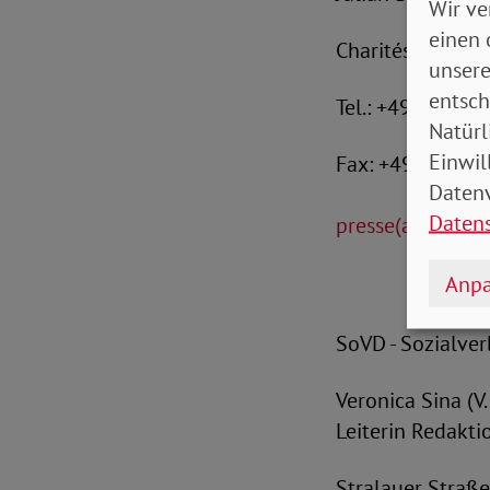
Wir ve
einen 
Charitéstraße 3,
unsere
entsch
Tel.: +49 (0)30 2
Natürl
Einwil
Fax: +49 (0)30 
Datenv
Daten
presse(at)nabu.
Anpa
SoVD - Sozialve
Veronica Sina (V. i.
Leiterin Redakti
Stralauer Straße