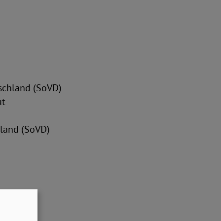
tschland (SoVD)
ut
hland (SoVD)