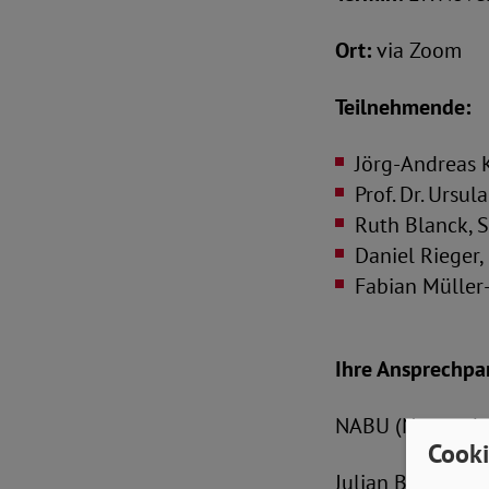
Ort:
via Zoom
Teilnehmende:
Jörg-Andreas 
Prof. Dr. Ursu
Ruth Blanck, S
Daniel Rieger,
Fabian Müller-
Ihre Ansprechpa
NABU (Naturschut
Cooki
Julian Bethke | B