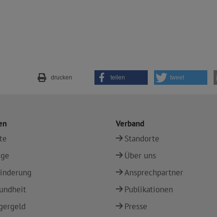
drucken
teilen
tweet
en
Verband
te
Standorte
ege
Über uns
inderung
Ansprechpartner
undheit
Publikationen
gergeld
Presse