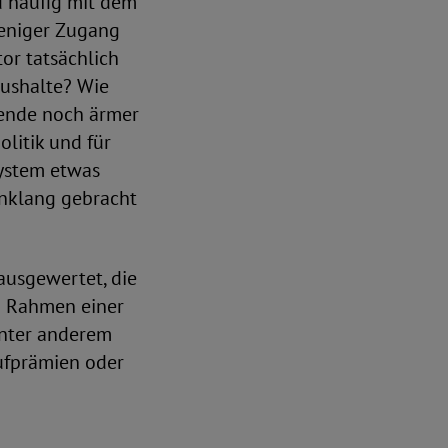
 häufig mit dem
weniger Zugang
or tatsächlich
ushalte? Wie
wende noch ärmer
litik und für
System etwas
inklang gebracht
ausgewertet, die
m Rahmen einer
unter anderem
ufprämien oder