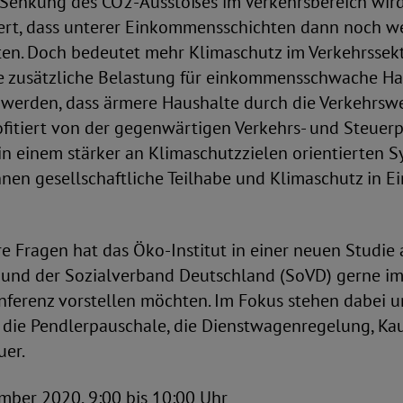
Senkung des CO2-Ausstoßes im Verkehrsbereich wird
iert, dass unterer Einkommensschichten dann noch 
ten. Doch bedeutet mehr Klimaschutz im Verkehrssekt
e zusätzliche Belastung für einkommensschwache Ha
 werden, dass ärmere Haushalte durch die Verkehrs
itiert von der gegenwärtigen Verkehrs- und Steuerpo
in einem stärker an Klimaschutzzielen orientierten 
nen gesellschaftliche Teilhabe und Klimaschutz in E
e Fragen hat das Öko-Institut in einer neuen Studie 
und der Sozialverband Deutschland (SoVD) gerne i
nferenz vorstellen möchten. Im Fokus stehen dabei 
 die Pendlerpauschale, die Dienstwagenregelung, Ka
uer.
mber 2020, 9:00 bis 10:00 Uhr