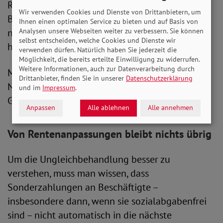
Rentenversicherung und der
Wir verwenden Cookies und Dienste von Drittanbietern, um
Beamtenversorgung um zwei unterschiedliche,
Ihnen einen optimalen Service zu bieten und auf Basis von
Analysen unsere Webseiten weiter zu verbessern. Sie können
nicht miteinander vergleichbare Systeme
selbst entscheiden, welche Cookies und Dienste wir
handelt.
verwenden dürfen. Natürlich haben Sie jederzeit die
Möglichkeit, die bereits erteilte Einwilligung zu widerrufen.
Weitere Informationen, auch zur Datenverarbeitung durch
Mit seiner Forderung möchte der SoVD keine
Drittanbieter, finden Sie in unserer
Datenschutzerklärung
Neiddebatte entfachen, sondern eine
und im
Impressum
.
Gerechtigkeitslücke schließen.
Anpassen
Alle ablehnen
Alle annehmen
Von Rentenanpassungen bleibt nichts übrig
Um die Ungleichbehandlung besser zu
verstehen, muss man wissen, dass
Sonderzahlungen an Beschäftigte –
insbesondere dann, wenn sie sozialabgabenfrei
sind – nicht automatisch in die nächste