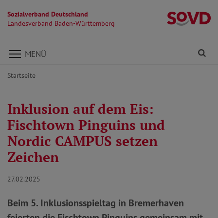
Sozialverband Deutschland
L
Landesverband Baden-Württemberg
Direkt zu den Inhalten springen
Fi
MENÜ
Startseite
Inklusion auf dem Eis:
Fischtown Pinguins und
Nordic CAMPUS setzen
Zeichen
27.02.2025
Beim 5. Inklusionsspieltag in Bremerhaven
feierten die Fischtown Pinguins gemeinsam mit