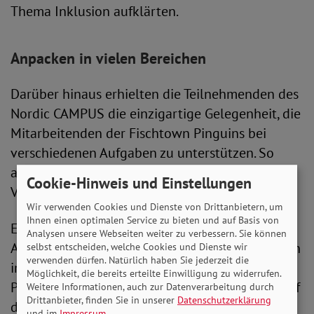
Thema Inklusion aufklärten.
Anpacken in vielen Bereichen
Darüber hinaus erhielten die Teilnehmenden des
Nordic CAMPUS die einzigartige Gelegenheit, die
Mitarbeitenden der Fischtown Pinguins bei
verschiedenen Aufgaben zu unterstützen. So
arbeiteten sie unter anderem im Fanshop, beim
Cookie-Hinweis und Einstellungen
VIP-Einlass, sowie in der Gastronomie.
Wir verwenden Cookies und Dienste von Drittanbietern, um
Ihnen einen optimalen Service zu bieten und auf Basis von
Eine besondere Ehre wurde Franziska Römer,
Analysen unsere Webseiten weiter zu verbessern. Sie können
Auszubildende im 3. Lehrjahr zur Fachpraktikerin
selbst entscheiden, welche Cookies und Dienste wir
verwenden dürfen. Natürlich haben Sie jederzeit die
im Holzbereich und waschechter Fischtown-
Möglichkeit, die bereits erteilte Einwilligung zu widerrufen.
Pinguins-Fan, zuteil, die den Stadionsprecher auf
Weitere Informationen, auch zur Datenverarbeitung durch
Drittanbieter, finden Sie in unserer
Datenschutzerklärung
dem Eis begleiten und unterstützen durfte.
und im
Impressum
.