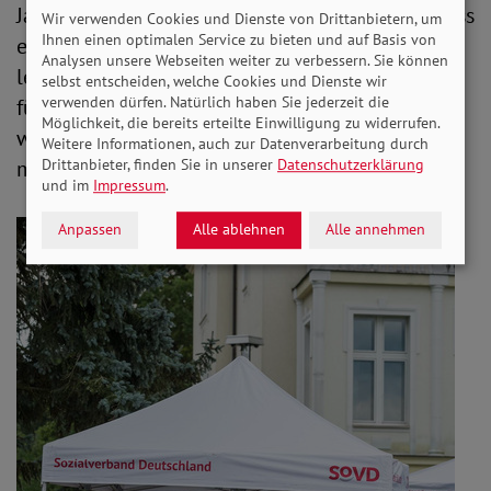
Jan Haller betonte: „Jeder Mensch kann und muss
Wir verwenden Cookies und Dienste von Drittanbietern, um
Ihnen einen optimalen Service zu bieten und auf Basis von
einen Beitrag für eine inklusive Gesellschaft
Analysen unsere Webseiten weiter zu verbessern. Sie können
leisten, indem er den Begriff im Alltag mit Leben
selbst entscheiden, welche Cookies und Dienste wir
verwenden dürfen. Natürlich haben Sie jederzeit die
füllt. Inklusion funktioniert dann am besten,
Möglichkeit, die bereits erteilte Einwilligung zu widerrufen.
wenn man nicht darüber redet, sondern einfach
Weitere Informationen, auch zur Datenverarbeitung durch
Drittanbieter, finden Sie in unserer
Datenschutzerklärung
macht.“
und im
Impressum
.
Anpassen
Alle ablehnen
Alle annehmen