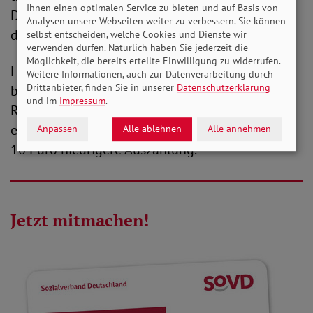
Ihnen einen optimalen Service zu bieten und auf Basis von
Diesen Anteil leitet die Rentenversicherung
Analysen unsere Webseiten weiter zu verbessern. Sie können
direkt an die jeweilige Krankenkasse weiter.
selbst entscheiden, welche Cookies und Dienste wir
verwenden dürfen. Natürlich haben Sie jederzeit die
Möglichkeit, die bereits erteilte Einwilligung zu widerrufen.
Hat eine Krankenkasse ihren Zusatzbeitrag also
Weitere Informationen, auch zur Datenverarbeitung durch
Drittanbieter, finden Sie in unserer
Datenschutzerklärung
beispielsweise um 1 Prozent erhöht, erhalten
und im
Impressum
.
Rentner*innen 0,5 Prozent weniger Rente. Bei
einer Rente von 2.000 Euro ergibt das eine um
Anpassen
Alle ablehnen
Alle annehmen
10 Euro niedrigere Auszahlung.
Jetzt mitmachen!