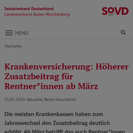
Sozialverband Deutschland
L
Landesverband Baden-Württemberg
Direkt zu den Inhalten springen
Fi
MENÜ
Startseite
Krankenversicherung: Höherer
Zusatzbeitrag für
Rentner*innen ab März
25.02.2026
Aktuelles Rente Gesundheit
Die meisten Krankenkassen haben zum
Jahreswechsel den Zusatzbeitrag deutlich
erhöht. Ab März betrifft das auch Rentner*innen.