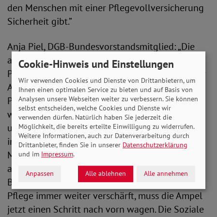
den Menschen mit einer Pflegevollversicherung
Sicherheit gibt.”
Anja Piel, DGB-Bundesvorstandsmitglied: „Die
aktuelle Pflegereform löst leider nicht alle
Cookie-Hinweis und Einstellungen
Probleme pflegebedürftiger Menschen und ihrer
Wir verwenden Cookies und Dienste von Drittanbietern, um
Angehörigen. Dauerhaft zu wenig Geld in der
Ihnen einen optimalen Service zu bieten und auf Basis von
Analysen unsere Webseiten weiter zu verbessern. Sie können
Pflegeversicherung bedeutet auch dauerhaft
selbst entscheiden, welche Cookies und Dienste wir
weniger Leistungen für die Schwächsten in
verwenden dürfen. Natürlich haben Sie jederzeit die
unserer Gesellschaft. Weil wir erfreulicherweise
Möglichkeit, die bereits erteilte Einwilligung zu widerrufen.
Weitere Informationen, auch zur Datenverarbeitung durch
immer älter werden, sind wir absehbar auf mehr
Drittanbieter, finden Sie in unserer
Datenschutzerklärung
Menschen für die Pflege angewiesen. Weil sich
und im
Impressum
.
aber wegen Überlastung und schlechter
Anpassen
Alle ablehnen
Alle annehmen
Bedingungen der Fachkräftemangel in der
Pflege immer weiter verschärft, muss die Ampel
jetzt einen Schritt nach vorn wagen. Die Soziale