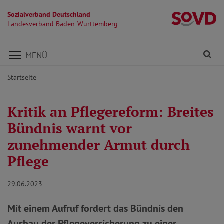
Sozialverband Deutschland
L
Landesverband Baden-Württemberg
Direkt zu den Inhalten springen
Fi
MENÜ
Startseite
Kritik an Pflegereform: Breites
Bündnis warnt vor
zunehmender Armut durch
Pflege
29.06.2023
Mit einem Aufruf fordert das Bündnis den
Ausbau der Pflegeversicherung zu einer