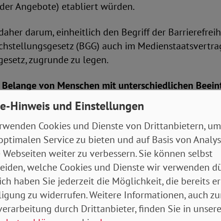
 (der Angebote) etabliert würden.
daher darum, einheitlich den Begriff der Barrierefreih
chstellungsgesetz (BGG) auch im Medienstaatsvertra
sgesetz, zugrunde zu legen.
 Belange von Menschen mit unterschiedlichen Beein
nderungsentwurfes
e-Hinweis und Einstellungen
egrüßt der SoVD sehr. Er hatte die Ergänzung im Ra
rwenden Cookies und Dienste von Drittanbietern, um
ellungnahme bereits gefordert, da sich barrierefreie
optimalen Service zu bieten und auf Basis von Analy
n auf Untertitelungen beschränken dürfen.
 Webseiten weiter zu verbessern. Sie können selbst
eiden, welche Cookies und Dienste wir verwenden dü
it in Bezug auf Angebote von Telemedien nach § 21 d
ich haben Sie jederzeit die Möglichkeit, die bereits er
rfes
ligung zu widerrufen. Weitere Informationen, auch zu
erarbeitung durch Drittanbieter, finden Sie in unsere
t und unterstützt die beabsichtigten Ergänzungsvors