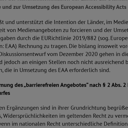
und zur Umsetzung des European Accessibility Acts
t und unterstützt die Intention der Länder, im Medi
iheit von Medienangeboten zu forcieren und der Ums
gaben durch die EURichtlinie 2019/882 (sog. Europea
n: EAA) Rechnung zu tragen. Die bislang insoweit v
iskussionsentwurf vom Dezember 2020 gehen in die
nd jedoch an einigen Stellen noch nicht ausreichend b
 die in Umsetzung des EAA erforderlich sind.
mung des „barrierefreien Angebotes“ nach § 2 Abs. 2 
rfes
ten Ergänzungen sind in ihrer Grundrichtung begrüße
es, Widersprüchlichkeiten im geltenden Recht zu verm
wenn im nationalen Recht unterschiedliche Definitio