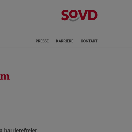
Landesverband
en
PRESSE
KARRIERE
KONTAKT
im
 barrierefreier