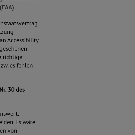
 (EAA)
enstaatsvertrag
etzung
n Accessibility
orgesehenen
 richtige
zw. es fehlen
Nr. 30 des
nswert.
eiden. Es wäre
nen von