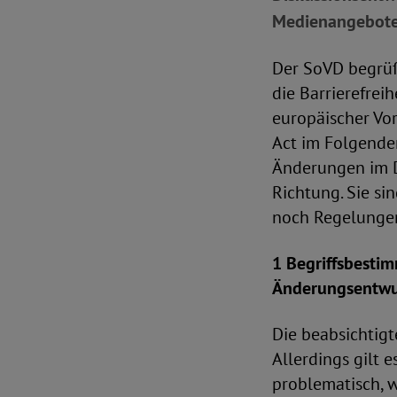
Medienangebote 
Der SoVD begrüß
die Barrierefre
europäischer Vor
Act im Folgende
Änderungen im D
Richtung. Sie si
noch Regelungen,
1 Begriffsbestim
Änderungsentwu
Die beabsichtig
Allerdings gilt 
problematisch, 