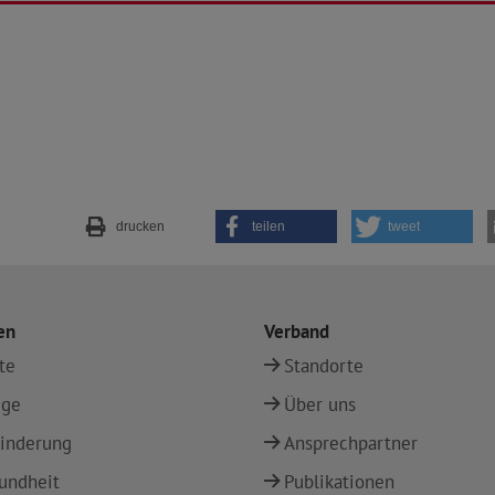
drucken
teilen
tweet
en
Verband
te
Standorte
ege
Über uns
inderung
Ansprechpartner
undheit
Publikationen