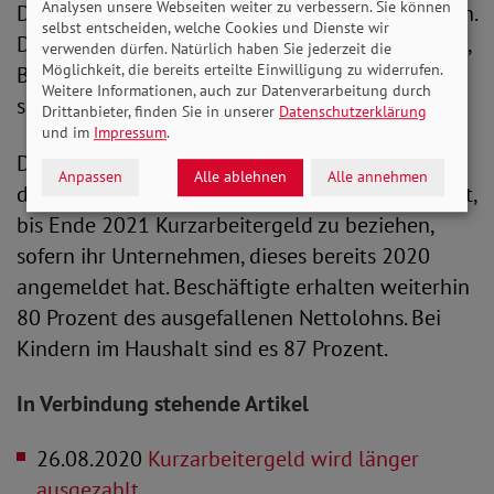
Analysen unsere Webseiten weiter zu verbessern. Sie können
Dienstleistungen wieder mehr Angebote machen.
selbst entscheiden, welche Cookies und Dienste wir
Die Maßnahmen sollen dennoch dazu beitragen,
verwenden dürfen. Natürlich haben Sie jederzeit die
Möglichkeit, die bereits erteilte Einwilligung zu widerrufen.
Beschäftigung über den 30. Juni hinaus zu
Weitere Informationen, auch zur Datenverarbeitung durch
sichern.
Drittanbieter, finden Sie in unserer
Datenschutzerklärung
und im
Impressum
.
Die Regeln für Arbeitnehmer*innen bleiben
Anpassen
Alle ablehnen
Alle annehmen
davon unberührt. Für sie besteht die Möglichkeit,
bis Ende 2021 Kurzarbeitergeld zu beziehen,
sofern ihr Unternehmen, dieses bereits 2020
angemeldet hat. Beschäftigte erhalten weiterhin
80 Prozent des ausgefallenen Nettolohns. Bei
Kindern im Haushalt sind es 87 Prozent.
In Verbindung stehende Artikel
26.08.2020
Kurzarbeitergeld wird länger
ausgezahlt