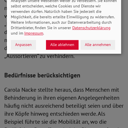
Christina Marx kritisierte, dass Barrierefreiheit
Analysen unsere Webseiten weiter zu verbessern. Sie können
selbst entscheiden, welche Cookies und Dienste wir
noch immer nicht ausreichend mitgedacht
verwenden dürfen. Natürlich haben Sie jederzeit die
werde; dies betreffe beispielsweise den Bereich
Möglichkeit, die bereits erteilte Einwilligung zu widerrufen.
Weitere Informationen, auch zur Datenverarbeitung durch
„Leichte Sprache“. Für gelungene Inklusion sei
Drittanbieter, finden Sie in unserer
Datenschutzerklärung
das alltägliche Miteinander der Schlüssel. Dazu
und im
Impressum
.
müssten Bemühungen in der Schule und auf
Anpassen
Alle ablehnen
Alle annehmen
dem Arbeitsmarkt verstärkt werden, um ein
„Aussortieren“ zu verhindern.
Bedürfnisse berücksichtigen
Carola Nacke stellte heraus, dass Menschen mit
Behinderung in ihren eigenen Angelegenheiten
häufig nicht ausreichend beteiligt seien und über
ihre Köpfe hinweg entschieden werde. Als
Beispiel führte sie die Mobilität an, wo die