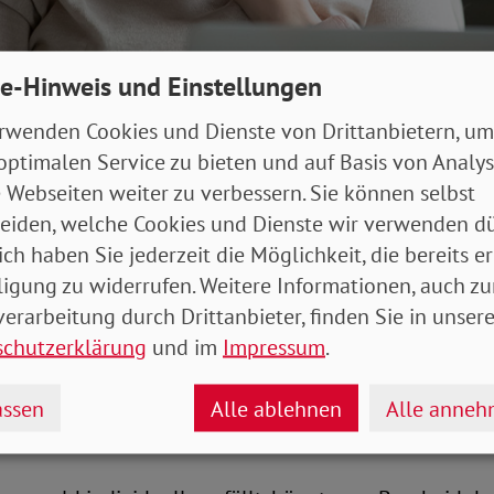
e-Hinweis und Einstellungen
rwenden Cookies und Dienste von Drittanbietern, um
t lässt sich online die Höhe des möglichen Bürgergelds berechnen. fizkes
optimalen Service zu bieten und auf Basis von Analy
 Webseiten weiter zu verbessern. Sie können selbst
ngeld II („Hartz IV“) wurde zum Jahresbeginn vom Bü
eiden, welche Cookies und Dienste wir verwenden dü
 hat sich manches geändert, unter anderem sind die 
ich haben Sie jederzeit die Möglichkeit, die bereits er
twa 50 Euro gestiegen.
ligung zu widerrufen. Weitere Informationen, auch zu
erarbeitung durch Drittanbieter, finden Sie in unsere
twa zum Schonvermögen oder der Angemessenheit d
schutzerklärung
und im
Impressum
.
 SoVD auf seiner
Themenseite zum Bürgergeld
.
ssen
Alle ablehnen
Alle anne
en und Höhe berechnen lassen