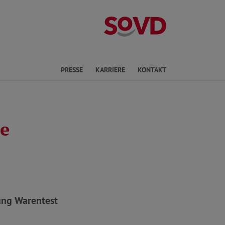
Landesverband
en
PRESSE
KARRIERE
KONTAKT
e
tung Warentest