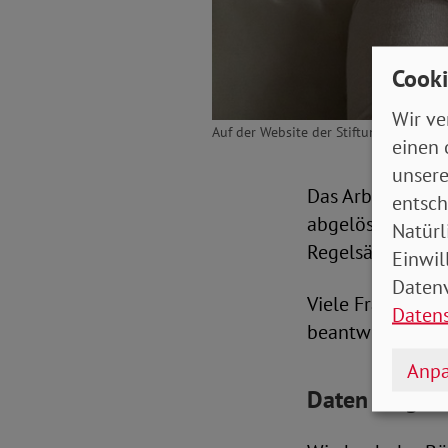
Cooki
Wir ve
Auf der Website der Stiftung Warentes
einen 
unsere
Das Arbeitslose
entsch
abgelöst. Damit
Natürl
Regelsätze um e
Einwil
Datenv
Viele Fragen, e
Daten
beantwortet der
Anpa
Daten eingeb