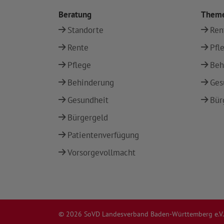
Beratung
Them
Standorte
Ren
Rente
Pfl
Pflege
Beh
Behinderung
Ges
Gesundheit
Bür
Bürgergeld
Patientenverfügung
Vorsorgevollmacht
© 2026 SoVD Landesverband Baden-Württemberg e.V.