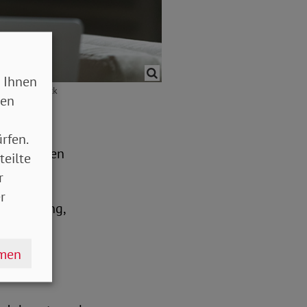
 Ihnen
 / Adobe Stock
sen
rgergeld
rfen.
monatlichen
teilte
r
r
er Wohnung,
hmen