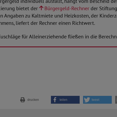
gergeld individuell ausfällt, hängt vom Bescheid des
tierung bietet der
Bürgergeld-Rechner
der Stiftung
en Angaben zu Kaltmiete und Heizkosten, der Kinderz
mens, liefert der Rechner einen Richtwert.
schläge für Alleinerziehende fließen in die Berechn
drucken
teilen
tweet