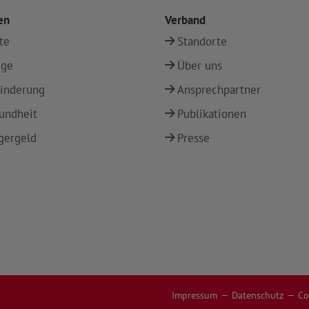
en
Verband
te
Standorte
ege
Über uns
inderung
Ansprechpartner
undheit
Publikationen
gergeld
Presse
Impressum
Datenschutz
Co