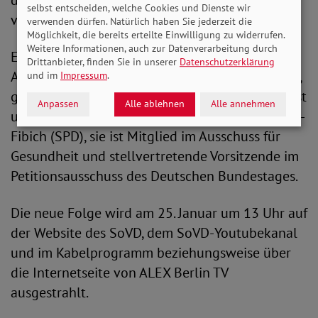
diskutiert der SoVD in seiner nächsten Ausgabe
selbst entscheiden, welche Cookies und Dienste wir
von SoVD.TV die Folgen der Krise.
verwenden dürfen. Natürlich haben Sie jederzeit die
Möglichkeit, die bereits erteilte Einwilligung zu widerrufen.
Weitere Informationen, auch zur Datenverarbeitung durch
Es geht um die Suche nach sozialpolitischen
Drittanbieter, finden Sie in unserer
Datenschutzerklärung
Antworten, aber auch nach ethisch-moralischen,
und im
Impressum
.
gesellschaftspolitischen. Unter den Talkgästen ist
Anpassen
Alle ablehnen
Alle annehmen
u.a. die Bundestagsabgeordnete Martina Stamm-
Fibich (SPD), sie ist Mitglied im Ausschuss für
Gesundheit und stellvertretende Vorsitzende im
Petitionsausschuss des Deutschen Bundestages.
Die neue Folge wird am 25. Januar um 13 Uhr auf
der Website des SoVD, dem SoVD-Youtubekanal
und im Kabelprogramm beziehungsweise über
die Internetseite von ALEX Berlin TV
ausgestrahlt.