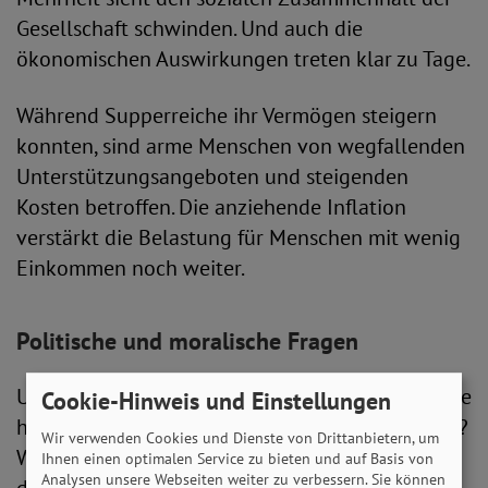
Gesellschaft schwinden. Und auch die
ökonomischen Auswirkungen treten klar zu Tage.
Während Supperreiche ihr Vermögen steigern
konnten, sind arme Menschen von wegfallenden
Unterstützungsangeboten und steigenden
Kosten betroffen. Die anziehende Inflation
verstärkt die Belastung für Menschen mit wenig
Einkommen noch weiter.
Politische und moralische Fragen
Unter der Fragestellung „Zwei Jahre Corona – wie
Cookie-Hinweis und Einstellungen
hat die Pandemie unsere Gesellschaft verändert?
Wir verwenden Cookies und Dienste von Drittanbietern, um
Welche Weichen muss die Politik jetzt stellen?“
Ihnen einen optimalen Service zu bieten und auf Basis von
Analysen unsere Webseiten weiter zu verbessern. Sie können