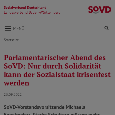
Sozialverband Deutschland
L
Landesverband Baden-Württemberg
Direkt zu den Inhalten springen
Fi
MENÜ
Startseite
Parlamentarischer Abend des
SoVD: Nur durch Solidarität
kann der Sozialstaat krisenfest
werden
23.09.2022
SoVD-Vorstandsvorsitzende Michaela
Engelmeier: „Starke Schultern müssen mehr