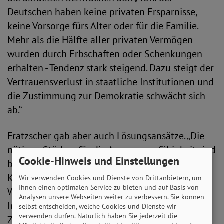
Deutschen haben keine privaten Ersparnisse,
keine Vorsorge fürs Alter oder für die Familie.
Mehr als die Hälfte aller privaten Vermögen
wurden durch Erbschaften oder Schenkungen
erhalten - Tendenz stark steigend. Dazu steigt der
Vertrauensverlust in staatliche Institutionen und
die Zustimmung zur Demokratie schwächt sich
ab.“
Fratzscher gab aber auch Lösungsansätze. „Die
nötigen Stärken für die Anpassungsfähigkeit sind
Cookie-Hinweis und Einstellungen
bei uns gut verankert: Offenheit und
Kooperativität sowie eine Wertschätzung der
Wir verwenden Cookies und Dienste von Drittanbietern, um
Ihnen einen optimalen Service zu bieten und auf Basis von
Wissenschaft. Außerdem braucht es starke
Analysen unsere Webseiten weiter zu verbessern. Sie können
Institutionen, Solidarität, eine starke
selbst entscheiden, welche Cookies und Dienste wir
verwenden dürfen. Natürlich haben Sie jederzeit die
Zivilgesellschaft und dazu resiliente