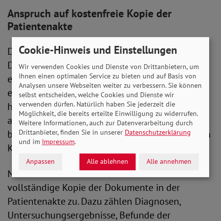
Anspruch auf kostenfreie Kopie der
Patientenakte
Cookie-Hinweis und Einstellungen
Der Europäische Gerichtshof urteilte, dass in der
DSGVO das Recht des Patienten verankert sei,
Wir verwenden Cookies und Dienste von Drittanbietern, um
Ihnen einen optimalen Service zu bieten und auf Basis von
eine erste Kopie seiner Patientenakte zu
Analysen unsere Webseiten weiter zu verbessern. Sie können
erhalten, und zwar grundsätzlich ohne dass ihm
selbst entscheiden, welche Cookies und Dienste wir
verwenden dürfen. Natürlich haben Sie jederzeit die
hierdurch Kosten entstehen. Patient*innen seien
Möglichkeit, die bereits erteilte Einwilligung zu widerrufen.
auch nicht dazu verpflichtet, ihren Antrag zu
Weitere Informationen, auch zur Datenverarbeitung durch
Drittanbieter, finden Sie in unserer
Datenschutzerklärung
begründen. Erst das Herausgeben einer weiteren
und im
Impressum
.
Kopie könne in Rechnung gestellt werden.
Anpassen
Alle ablehnen
Alle annehmen
Nach dem Urteil steht Patient*innen eine
vollständige Kopie der Dokumente in der
Patientenakte zu. Dazu zählen Diagnosen,
Untersuchungsergebnisse, Befunde der