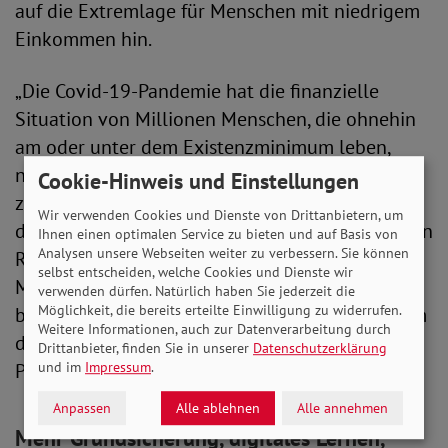
auf die Extremlage für Menschen mit niedrigem
Einkommen hin.
„Die Covid-19-Pandemie hat die finanzielle
Situation von Millionen Menschen, die ohnehin
am oder unter dem Existenzminimum leben,
noch deutlich verschärft. Wir dürfen nicht
Cookie-Hinweis und Einstellungen
zulassen, dass sozial benachteiligte Menschen
Wir verwenden Cookies und Dienste von Drittanbietern, um
durch und in der Corona-Pandemie weiter an den
Ihnen einen optimalen Service zu bieten und auf Basis von
Analysen unsere Webseiten weiter zu verbessern. Sie können
Rand der Gesellschaft gedrängt werden.
selbst entscheiden, welche Cookies und Dienste wir
Menschen, die eine Grundsicherung beziehen,
verwenden dürfen. Natürlich haben Sie jederzeit die
Möglichkeit, die bereits erteilte Einwilligung zu widerrufen.
brauchen jetzt einen Zuschlag von 100 Euro, um
Weitere Informationen, auch zur Datenverarbeitung durch
die zusätzlichen Kosten infolge der Corona-
Drittanbieter, finden Sie in unserer
Datenschutzerklärung
Pandemie bestreiten zu können.“
und im
Impressum
.
Anpassen
Alle ablehnen
Alle annehmen
Mehr Grundsicherung, digitales Lernen,