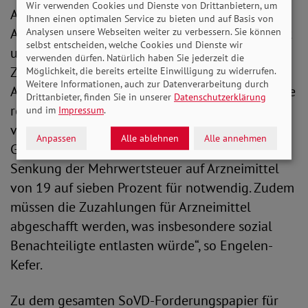
Wir verwenden Cookies und Dienste von Drittanbietern, um
Arzneimittelmarktneuordnungsgesetzes.
Ihnen einen optimalen Service zu bieten und auf Basis von
Außerdem sollten zur Verbesserung der Qualität
Analysen unsere Webseiten weiter zu verbessern. Sie können
selbst entscheiden, welche Cookies und Dienste wir
und Wirtschaftlichkeit der Versorgung die hohe
verwenden dürfen. Natürlich haben Sie jederzeit die
Zahl von umstrittenen oder unwirksamen
Möglichkeit, die bereits erteilte Einwilligung zu widerrufen.
Weitere Informationen, auch zur Datenverarbeitung durch
Arzneimitteln durch Einführung einer Positivliste
Drittanbieter, finden Sie in unserer
Datenschutzerklärung
reduziert werden. Zur finanziellen Entlastung
und im
Impressum
.
von privaten Haushalten und des
Anpassen
Alle ablehnen
Alle annehmen
Gesundheitssystems halten wir auch die
Senkung der Mehrwertsteuer auf Arzneimittel
von 19 auf sieben Prozent für notwendig. Zudem
müssen die Zuzahlungen für Arzneimittel
abgeschafft werden, was insbesondere sozial
Benachteiligte entlasten würde“, so Engelen-
Kefer.
Zu dem gesamten SoVD-Forderungspapier für