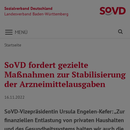
Sozialverband Deutschland
L
Landesverband Baden-Württemberg
Direkt zu den Inhalten springen
Fi
MENÜ
Startseite
SoVD fordert gezielte
Maßnahmen zur Stabilisierung
der Arzneimittelausgaben
16.11.2022
SoVD-Vizepräsidentin Ursula Engelen-Kefer: „Zur
finanziellen Entlastung von privaten Haushalten
und des Gesundheitssystems halten wir auch die