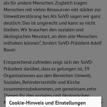
als für andere Menschen. Zugleich tragen
Menschen mit vielen Ressourcen viel stärker zur
Umweltzerstörung bei. Als SoVD sagen wir ganz
deutlich: Das ist ungerecht und kann so nicht
bleiben. Wir brauchen den sozialen und
ökologischen Neustart, an dem alle Menschen
teilhaben können“, fordert SoVD-Präsident Adolf
Bauer.
Entsprechend zufrieden zeigt sich der SoVD-
Präsident darüber, dass es gelungen ist, 39
Organisationen aus den Bereichen Umwelt,
Soziales, Behindertenhilfe und Kirche
zusammenzubekommen, um gemeinsam zehn
Thesen für den sozialen und ökologischen
Neustart zu veröffentlichen. „Gemeinsam werden
Cookie-Hinweis und Einstellungen