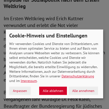
Weltkrieg
Im Ersten Weltkrieg wird Erich Kuttner
verwundet und erlebt die Not vieler
Kriegsgeschädigter und Hinterbliebener aus
Cookie-Hinweis und Einstellungen
nächster Nähe. 1917 gründet er den Reichsbund
Wir verwenden Cookies und Dienste von Drittanbietern, um
der Kriegsteilnehmer und Kriegsgeschädigten
Ihnen einen optimalen Service zu bieten und auf Basis von
und ist bis 1919 dessen Vorsitzender. Er setzt sich
Analysen unsere Webseiten weiter zu verbessern. Sie können
selbst entscheiden, welche Cookies und Dienste wir
besonders für die Rechte und soziale
verwenden dürfen. Natürlich haben Sie jederzeit die
Absicherung von Kriegsopfern, bessere
Möglichkeit, die bereits erteilte Einwilligung zu widerrufen.
Weitere Informationen, auch zur Datenverarbeitung durch
Arbeitschancen für Schwerbeschädigte sowie
Drittanbieter, finden Sie in unserer
Datenschutzerklärung
eine Reform des Militärrentenwesens ein.
und im
Impressum
.
Anpassen
Alle ablehnen
Alle annehmen
Bei der Umbenennung des Hauses im
vergangenen Jahr würdigte Dr. Felix Klein,
Beauftragter der Bundesregierung für jüdisches