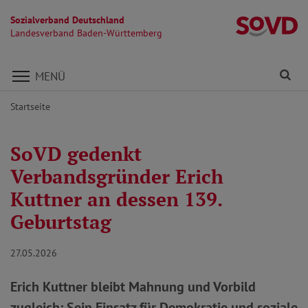
Sozialverband Deutschland
L
Landesverband Baden-Württemberg
Direkt zu den Inhalten springen
Fi
MENÜ
Startseite
SoVD gedenkt
Verbandsgründer Erich
Kuttner an dessen 139.
Geburtstag
27.05.2026
Erich Kuttner bleibt Mahnung und Vorbild
zugleich: Sein Einsatz für Demokratie und soziale