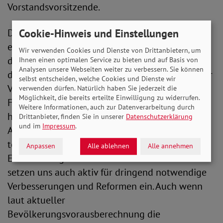
Vorstandsvorsitzende.
Cookie-Hinweis und Einstellungen
Dafür hat der SoVD eine eigene Homepage
eingerichtet:
www.diebessererente.de
! Über
Wir verwenden Cookies und Dienste von Drittanbietern, um
die Social-Media-Kanäle wird diese Seite unter
Ihnen einen optimalen Service zu bieten und auf Basis von
Analysen unsere Webseiten weiter zu verbessern. Sie können
dem Hashtag #diebessererente flankiert und der
selbst entscheiden, welche Cookies und Dienste wir
Verband geht in die Diskussion mit seinen
verwenden dürfen. Natürlich haben Sie jederzeit die
Möglichkeit, die bereits erteilte Einwilligung zu widerrufen.
Followern und seinen Mitgliedern. Denn auch
Weitere Informationen, auch zur Datenverarbeitung durch
hier gibt es durchaus Kritik an bestimmten
Drittanbieter, finden Sie in unserer
Datenschutzerklärung
und im
Impressum
.
Ausgestaltungen der gesetzlichen Rente und
teilweise zu niedrigen Renten. „Diese
Anpassen
Alle ablehnen
Alle annehmen
Einschätzungen nehmen wir sehr ernst und
setzen uns auch aktiv für dringend notwendige
Verbesserungen und Reformen ein. Auch wenn
laut aktueller
Bevölkerungsvorausberechnung die