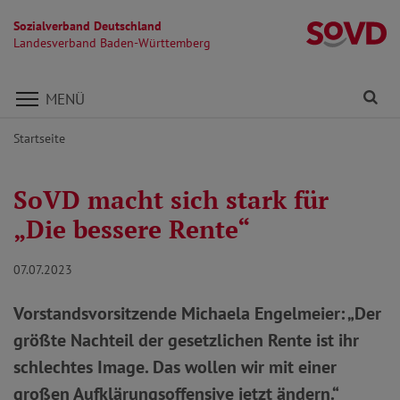
Sozialverband Deutschland
L
Landesverband Baden-Württemberg
Direkt zu den Inhalten springen
Fi
MENÜ
Startseite
SoVD macht sich stark für
„Die bessere Rente“
07.07.2023
Vorstandsvorsitzende Michaela Engelmeier: „Der
größte Nachteil der gesetzlichen Rente ist ihr
schlechtes Image. Das wollen wir mit einer
großen Aufklärungsoffensive jetzt ändern.“