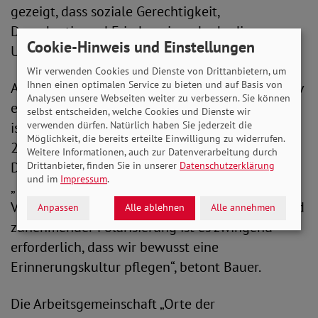
gezeigt, dass soziale Gerechtigkeit,
Demokratie und Frieden einander bedingen.
Cookie-Hinweis und Einstellungen
Umso wichtiger ist es, diese Werte zu schützen.
Wir verwenden Cookies und Dienste von Drittanbietern, um
Ihnen einen optimalen Service zu bieten und auf Basis von
Aufgrund der eigenen Erfahrungen und um aktiv
Analysen unsere Webseiten weiter zu verbessern. Sie können
etwas zum Schutz der Demokratie beizutragen,
selbst entscheiden, welche Cookies und Dienste wir
verwenden dürfen. Natürlich haben Sie jederzeit die
ist der Sozialverband Deutschland im Oktober
Möglichkeit, die bereits erteilte Einwilligung zu widerrufen.
2019 der Arbeitsgemeinschaft „Orte der
Weitere Informationen, auch zur Datenverarbeitung durch
Demokratiegeschichte“ beigetreten.
Drittanbieter, finden Sie in unserer
Datenschutzerklärung
und im
Impressum
.
„Insbesondere in Zeiten von
Verschwörungstheorien, alternativen Fakten und
Anpassen
Alle ablehnen
Alle annehmen
zunehmender Polarisierung ist es zwingend
erforderlich, dass wir bewusst eine
Erinnerungskultur pflegen“, betont Bauer.
Die Arbeitsgemeinschaft „Orte der