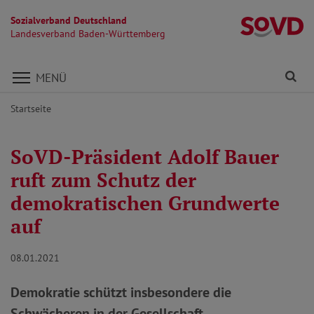
Sozialverband Deutschland
L
Landesverband Baden-Württemberg
Direkt zu den Inhalten springen
Fi
MENÜ
Startseite
SoVD-Präsident Adolf Bauer
ruft zum Schutz der
demokratischen Grundwerte
auf
08.01.2021
Demokratie schützt insbesondere die
Schwächeren in der Gesellschaft