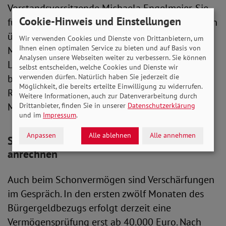
Vorstandsvorsitzende Michaela Engelmeier. Sie
Cookie-Hinweis und Einstellungen
führt weiter aus: „Das Jobcenter übernimmt dann
über kurz oder lang nur noch einen Teil der
Wir verwenden Cookies und Dienste von Drittanbietern, um
Ihnen einen optimalen Service zu bieten und auf Basis von
Miete – für den anderen Teil müssen die
Analysen unsere Webseiten weiter zu verbessern. Sie können
Leistungsbeziehenden selbst aufkommen. Das
selbst entscheiden, welche Cookies und Dienste wir
verwenden dürfen. Natürlich haben Sie jederzeit die
bedeutet de facto eine Kürzung ihres
Möglichkeit, die bereits erteilte Einwilligung zu widerrufen.
Regelsatzes. Denn der Regelbedarf ist nicht für
Weitere Informationen, auch zur Datenverarbeitung durch
Mietzahlungen vorgesehen.“
Drittanbieter, finden Sie in unserer
Datenschutzerklärung
und im
Impressum
.
Anpassen
Alle ablehnen
Alle annehmen
SoVD: Altersvorsorge nicht auf Vermögen
anrechnen
Auch beim Schonvermögen sind Verschärfungen
im Gespräch. In den ersten zwölf Monaten des
Bürgergeldbezugs erfolgt derzeit eine
Vermögensprüfung erst ab 40.000 Euro. Nach