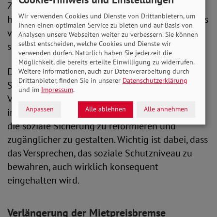
Zweckentfremdung von Beitragsgeldern zur
Wir verwenden Cookies und Dienste von Drittanbietern, um
hälftigen Finanzierung des Transformationsfonds
Ihnen einen optimalen Service zu bieten und auf Basis von
von bis zu 25 Milliarden Euro von Anfang an
Analysen unsere Webseiten weiter zu verbessern. Sie können
selbst entscheiden, welche Cookies und Dienste wir
scharf kritisiert hat.
verwenden dürfen. Natürlich haben Sie jederzeit die
Möglichkeit, die bereits erteilte Einwilligung zu widerrufen.
Der SoVD unterstreicht, dass bei der sozialen
Weitere Informationen, auch zur Datenverarbeitung durch
Drittanbieter, finden Sie in unserer
Datenschutzerklärung
Sicherung nicht gespart werden dürfe. Für den
und im
Impressum
.
Verband ist es deshalb eine gute Nachricht, dass
Anpassen
Alle ablehnen
Alle annehmen
im Koalitionsvertrag wurde vereinbart wurde,
die soziale Sicherung zu reformieren und
zugänglicher zu gestalten. Wichtig ist dabei, dass
das Versprechen, das soziale Schutzniveau zu
bewahren, auch wirklich konsequent
eingehalten wird.
Verlängerung der Mietpreisbremse