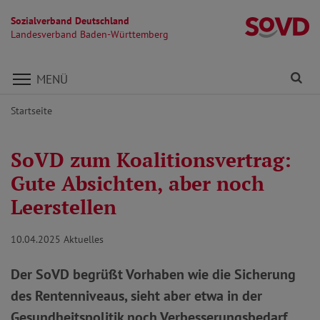
Sozialverband Deutschland
L
Landesverband Baden-Württemberg
Direkt zu den Inhalten springen
Fi
MENÜ
Startseite
SoVD zum Koalitionsvertrag:
Gute Absichten, aber noch
Leerstellen
10.04.2025
Aktuelles
Der SoVD begrüßt Vorhaben wie die Sicherung
des Rentenniveaus, sieht aber etwa in der
Gesundheitspolitik noch Verbesserungsbedarf.