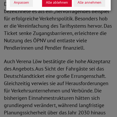
Anpassen
Alle ablehnen
Alle annehmen
Deutschlandtickets aus. Michael Donth
bezeichnete es als ein „hervorragendes Beispiel“
für erfolgreiche Verkehrspolitik. Besonders hob
er die Vereinfachung des Tarifsystems hervor. Das
Ticket senke Zugangsbarrieren, erleichtere die
Nutzung des ÖPNV und entlaste viele
Pendlerinnen und Pendler finanziell.
Auch Verena Löw bestätigte die hohe Akzeptanz
des Angebots. Aus Sicht der Fahrgäste sei das
Deutschlandticket eine große Errungenschaft.
Gleichzeitig verwies sie auf Herausforderungen
für Verkehrsunternehmen und Verbünde. Die
bisherigen Einnahmestrukturen hätten sich
grundlegend verändert, während langfristige
Planungssicherheit über das Jahr 2030 hinaus