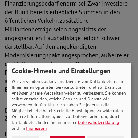
Finanzierungsbedarf enorm sei. Zwar investiere
der Bund bereits erhebliche Summen in den
öffentlichen Verkehr, zusätzliche
Milliardenbeträge seien angesichts der
angespannten Haushaltslage jedoch schwer
darstellbar. Auf den angekündigten
Modernisierungspakt angesprochen, äußerte er
die Hoffnung, noch innerhalb des Jahres
Cookie-Hinweis und Einstellungen
Fortschritte zu erzielen, verwies jedoch zugleich
auf die begrenzten finanziellen Spielräume des
Wir verwenden Cookies und Dienste von Drittanbietern, um
Ihnen einen optimalen Service zu bieten und auf Basis von
Bundes.
Analysen unsere Webseiten weiter zu verbessern. Sie können
selbst entscheiden, welche Cookies und Dienste wir
verwenden dürfen. Natürlich haben Sie jederzeit die
Deutschlandticket: Hohe Akzeptanz, offene
Möglichkeit, die bereits erteilte Einwilligung zu widerrufen.
Weitere Informationen, auch zur Datenverarbeitung durch
Zukunftsfragen
Drittanbieter, finden Sie in unserer
Datenschutzerklärung
und im
Impressum
.
Deutlich positiver fiel die Bewertung des