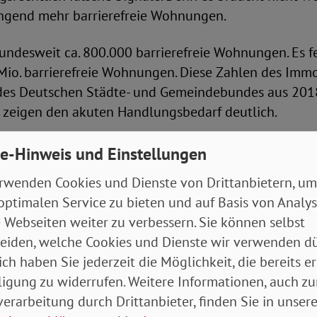
ingend mehr barrierefreie Wohnungen.
bundesweit ca. 800.000 barrierefreie Wohnungen. Es f
Mio. barrierefreie Wohnungen. Diese Zahlen des Immo
des Deutschen Städte- und Gemeindebundes aus 201
 zeigen den akuten Handlungsbedarf deutlich.
e Bedarfe weiter steigen. Schätzungen gehen von 2,9
e-Hinweis und Einstellungen
erefreien Wohnungen bis 2030 aus. Der SoVD weist da
rwenden Cookies und Dienste von Drittanbietern, um
Mio. pflegebedürftigen Menschen in Deutschland über
optimalen Service zu bieten und auf Basis von Analy
e Zahl wird demografiebedingt weiter steigen. Es lieg
 Webseiten weiter zu verbessern. Sie können selbst
, zu Hause alt werden zu können und eine Heimunte
eiden, welche Cookies und Dienste wir verwenden dü
rmeiden.
ich haben Sie jederzeit die Möglichkeit, die bereits er
ligung zu widerrufen. Weitere Informationen, auch zu
 liegt jedoch nicht nur im Interesse von Senior*innen
erarbeitung durch Drittanbieter, finden Sie in unsere
en sowie behinderten Menschen. Sie bietet Komfort,