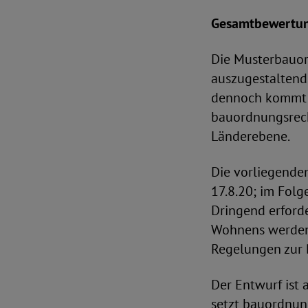
Gesamtbewertu
Die Musterbauor
auszugestaltende
dennoch kommt ih
bauordnungsrech
Länderebene.
Die vorliegende
17.8.20; im Folg
Dringend erford
Wohnens werden 
Regelungen zur B
Der Entwurf ist
setzt bauordnung