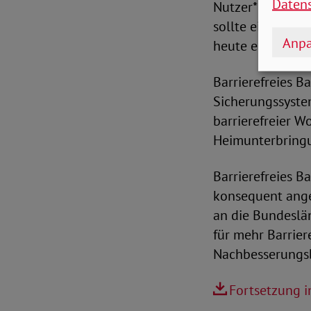
Daten
Nutzer*innen in 
sollte ein selb
Anpa
heute eine Innen
Barrierefreies B
Sicherungssyste
barrierefreier 
Heimunterbringu
Barrierefreies B
konsequent ange
an die Bundesl
für mehr Barrier
Nachbesserungs
Fortsetzung 