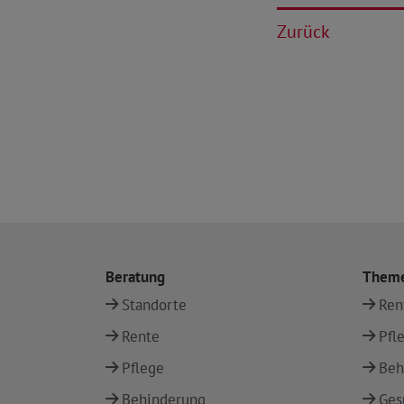
Zurück
Beratung
Them
Standorte
Ren
Rente
Pfl
Pflege
Beh
Behinderung
Ges