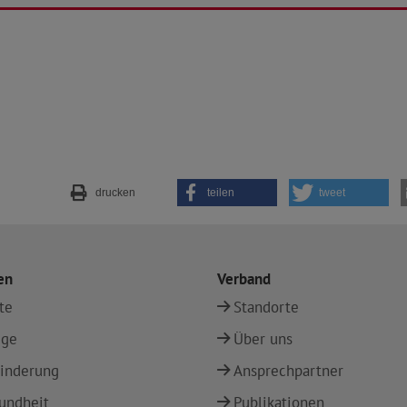
drucken
teilen
tweet
en
Verband
te
Standorte
ege
Über uns
inderung
Ansprechpartner
undheit
Publikationen