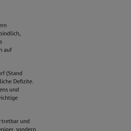
ern
indlich,
s
n auf
rf (Stand
che Defizite.
uens und
ichtige
rtretbar und
eniger, sondern