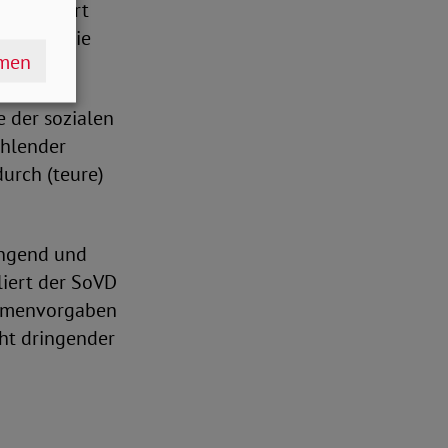
ser Komfort
genauso wie
hmen
e der sozialen
ehlender
urch (teure)
ingend und
iert der SoVD
ahmenvorgaben
eht dringender