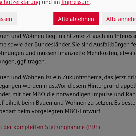
schutzerklärung
und im
Impressum
.
allen Altersklassen und Lebenslagen profitieren. Die
stverständlicher Standard für jede Wohnung werden, 
ssen
Alle ablehnen
Alle anne
toilette in jeder Wohnung.
auen und Wohnen liegt nicht zuletzt auch im Interess
me sowie der Bundesländer. Sie sind Ausfallbürgen f
Wohnungen und müssen finanzielle Mehrkosten, etwa d
ngen, ggf. tragen.
auen und Wohnen ist ein Zukunftsthema, das jetzt dr
gangen werden muss.Vor diesem Hintergrund appell
änder, mit der MBO die notwendigen Impulse und R
efreiheit beim Bauen und Wohnen zu setzen. Es best
bedarf beim vorgelegten MBO-Entwurf.
in der kompletten Stellungnahme (PDF)