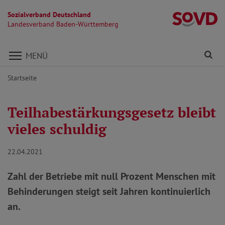
Sozialverband Deutschland
L
Landesverband Baden-Württemberg
Direkt zu den Inhalten springen
Fi
MENÜ
Startseite
Teilhabestärkungsgesetz bleibt
vieles schuldig
22.04.2021
Zahl der Betriebe mit null Prozent Menschen mit
Behinderungen steigt seit Jahren kontinuierlich
an.