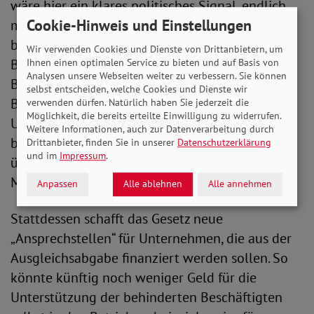
wäre hier ein klares politisches Signal, endlich
Cookie-Hinweis und Einstellungen
mehr Menschen mit Behinderungen zu
beschäftigen. Doch sie fehlt im Gesetz“, kritisiert
Wir verwenden Cookies und Dienste von Drittanbietern, um
Bauer. Und Tietz ergänzt: „Die gesetzliche
Ihnen einen optimalen Service zu bieten und auf Basis von
Analysen unsere Webseiten weiter zu verbessern. Sie können
Beschäftigungsquote für Menschen mit
selbst entscheiden, welche Cookies und Dienste wir
Behinderungen ist seit Jahren unerfüllt. 43.000
verwenden dürfen. Natürlich haben Sie jederzeit die
Möglichkeit, die bereits erteilte Einwilligung zu widerrufen.
Unternehmen, also ein Viertel aller Betriebe, die
Weitere Informationen, auch zur Datenverarbeitung durch
beschäftigungspflichtig wären, beschäftigen
Drittanbieter, finden Sie in unserer
Datenschutzerklärung
und im
Impressum
.
überhaupt gar keinen schwerbehinderten
Menschen.“
Anpassen
Alle ablehnen
Alle annehmen
Stattdessen schafft das Gesetz neue
„Ansprechstellen“ für Unternehmen, die aus der
Ausgleichsabgabe finanziert werden sollen. So
könnte künftig noch weniger Geld für die
Unterstützung der behinderten Beschäftigten