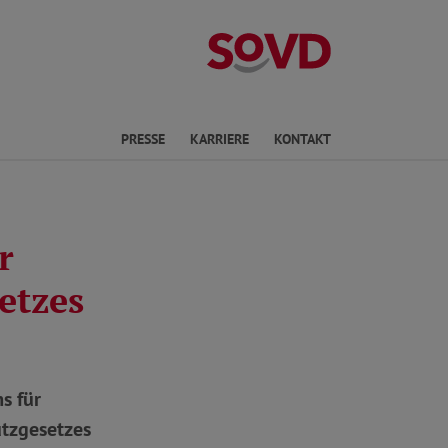
Landesverband
en
PRESSE
KARRIERE
KONTAKT
r
etzes
s für
utzgesetzes