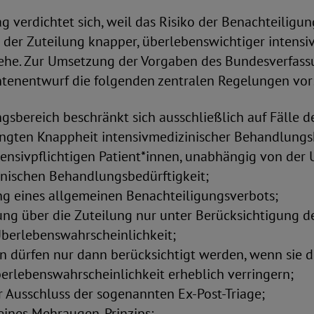
g verdichtet sich, weil das Risiko der Benachteiligu
 der Zuteilung knapper, überlebenswichtiger intensi
ehe. Zur Umsetzung der Vorgaben des Bundesverfass
entenentwurf die folgenden zentralen Regelungen vor
sbereich beschränkt sich ausschließlich auf Fälle d
gten Knappheit intensivmedizinischer Behandlungs
intensivpflichtigen Patient*innen, unabhängig von der
inischen Behandlungsbedürftigkeit;
ung eines allgemeinen Benachteiligungsverbots;
ung über die Zuteilung nur unter Berücksichtigung d
Überlebenswahrscheinlichkeit;
n dürfen nur dann berücksichtigt werden, wenn sie d
berlebenswahrscheinlichkeit erheblich verringern;
r Ausschluss der sogenannten Ex-Post-Triage;
eines Mehraugen-Prinzips;