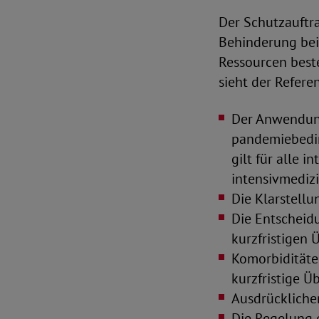
Der Schutzauftra
Behinderung bei
Ressourcen best
sieht der Refer
Der Anwendung
pandemiebedin
gilt für alle 
intensivmediz
Die Klarstell
Die Entscheid
kurzfristigen 
Komorbiditäte
kurzfristige Ü
Ausdrückliche
Die Regelung 