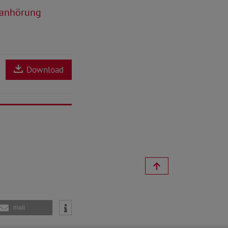
sanhörung
Download
mail