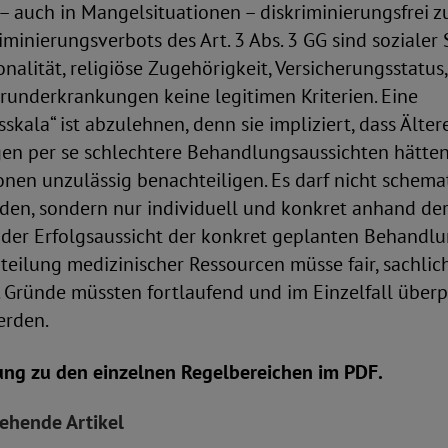
– auch in Mangelsituationen – diskriminierungsfrei zu
minierungsverbots des Art. 3 Abs. 3 GG sind sozialer S
onalität, religiöse Zugehörigkeit, Versicherungsstatu
runderkrankungen keine legitimen Kriterien. Eine
sskala“ ist abzulehnen, denn sie impliziert, dass Ält
en per se schlechtere Behandlungsaussichten hätte
ionen unzulässig benachteiligen. Es darf nicht schema
den, sondern nur individuell und konkret anhand de
der Erfolgsaussicht der konkret geplanten Behandlu
teilung medizinischer Ressourcen müsse fair, sachli
. Gründe müssten fortlaufend und im Einzelfall über
erden.
ng zu den einzelnen Regelbereichen im PDF.
tehende Artikel