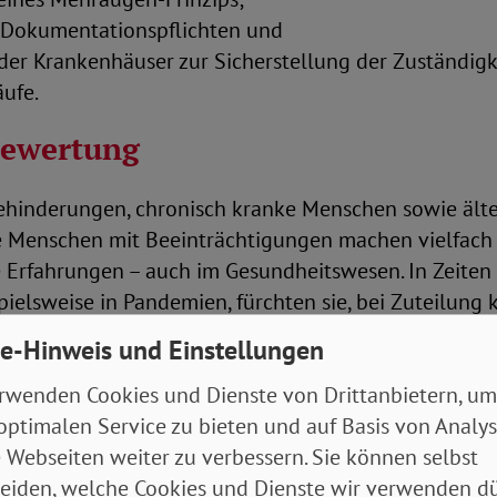
Dokumentationspflichten und
 der Krankenhäuser zur Sicherstellung der Zuständig
ufe.
bewertung
hinderungen, chronisch kranke Menschen sowie älte
e Menschen mit Beeinträchtigungen machen vielfach
e Erfahrungen – auch im Gesundheitswesen. In Zeiten
pielsweise in Pandemien, fürchten sie, bei Zuteilung 
ger intensivmedizinischer Ressourcen (Triage) unzul
e-Hinweis und Einstellungen
u werden. Mit seinem Beschluss vom 28. Dezember 20
rwenden Cookies und Dienste von Drittanbietern, um
 das Bundesverfassungsgericht an, dass „eine Behin
optimalen Service zu bieten und auf Basis von Analy
ten in Verbindung gebracht oder stereotyp mit schle
 Webseiten weiter zu verbessern. Sie können selbst
hten verbunden wird“. Es hat den Gesetzgeber aufgef
eiden, welche Cookies und Dienste wir verwenden dü
kehrungen zu treffen, um die Beschwerdeführenden w