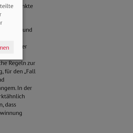
teilte
ale Eckpunkte
r
r
n Kräften und
d Länder
teht in der
hmen
g für
che Regeln zur
 für den „Fall
nd
angem. In der
rktähnlich
n, dass
gewinnung