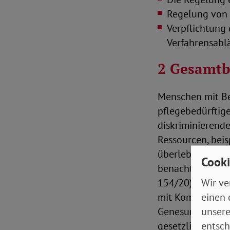
Regelung von 
Verpflichtung
Verfahrensablä
2 Gesamt
Menschen mit Be
pflegebedürftig
diskriminierend
Ressourcen, beis
überlebenswichti
Cooki
benachteiligt z
Wir ve
154/20) erkennt
einen 
mit Komorbiditä
unsere
Genesungsaussic
entsch
gesetzliche Vor