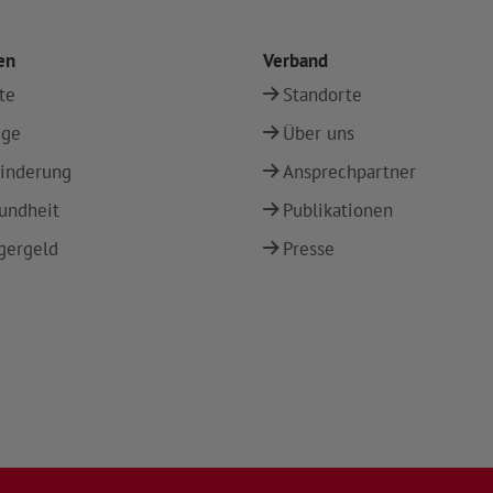
en
Verband
te
Standorte
ege
Über uns
inderung
Ansprechpartner
undheit
Publikationen
gergeld
Presse