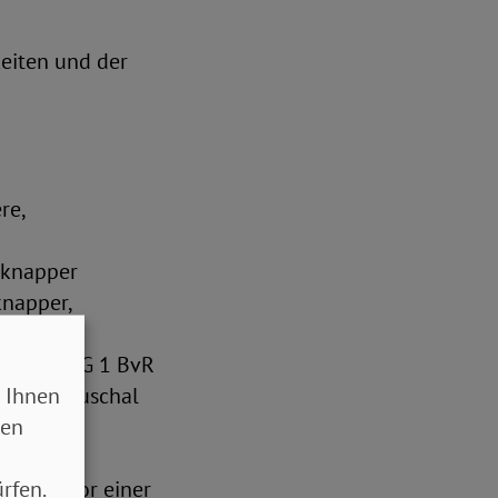
keiten und der
re,
 knapper
knapper,
ässig
21 (BVerfG 1 BvR
 Ihnen
derung pauschal
sen
chten
ordert,
rfen.
irksam vor einer