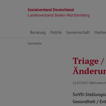
Sozialverband Deutschland
Landesverband Baden-Württemberg
Direkt zu den Inhalten springen
Beratung
Politik
Gemeinschaft
Medie
Startseite
Triage /
Änderun
22.07.2022
Behinderu
SoVD-Stellungn
Gesundheit / En