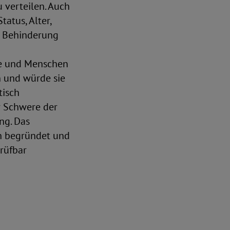
 verteilen. Auch
tatus, Alter,
s, Behinderung
ere und Menschen
n und würde sie
tisch
r Schwere der
ng. Das
ch begründet und
prüfbar