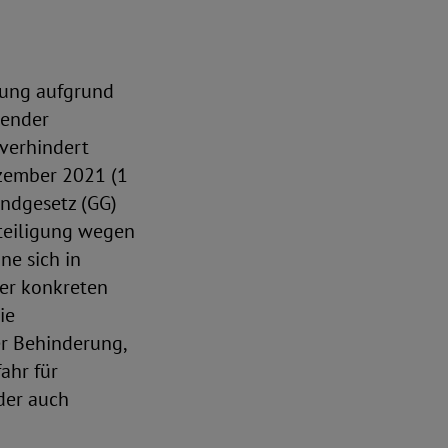
gung aufgrund
hender
verhindert
ezember 2021 (1
undgesetz (GG)
hteiligung wegen
ne sich in
ner konkreten
ie
r Behinderung,
ahr für
der auch