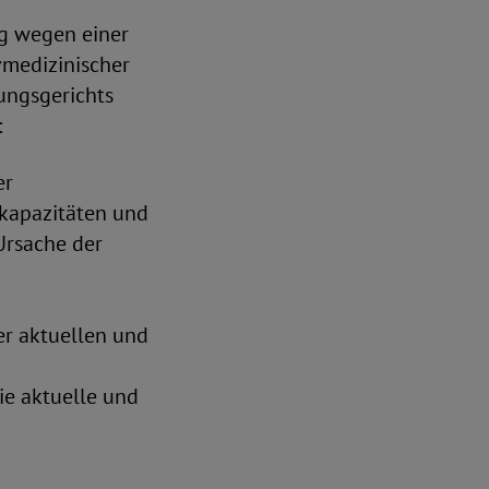
ng wegen einer
vmedizinischer
ungsgerichts
:
er
kapazitäten und
 Ursache der
er aktuellen und
ie aktuelle und