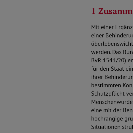
1 Zusamme
Mit einer Ergänz
einer Behinderu
überlebenswicht
werden. Das Bun
BvR 1541/20) ent
für den Staat e
ihrer Behinderun
bestimmten Kons
Schutzpflicht ver
Menschenwürde 
eine mit der Be
hochrangige gru
Situationen stru