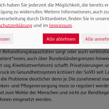
ich haben Sie jederzeit die Möglichkeit, die bereits er
eiligung zu schützen. Für den SoVD sind dabei zentr
ligung zu widerrufen. Weitere Informationen, auch zu
h weitgehend in dem Entwurf wiederfinden.
erarbeitung durch Drittanbieter, finden Sie in unsere
s, Triagesituationen mit allen zur Verfügung stehende
schutzerklärung
und im
Impressum
.
mer es geht – zu verhindern. Hierfür müssen Bund un
ame Vorkehrungen treffen. Der Bundesgesetzgeber s
ssen
Alle ablehnen
Alle anne
r etwa durch eine veränderte Krankenhausfinanzierun
ie Behandlungskapazitäten sorgt oder auch verbindli
atient*innen, auch über Bundesländergrenzen hinweg,
it sog. Kleeblattverfahren) schafft. Privatisierungen u
uck im Gesundheitssystem kritisiert der SoVD seit L
h die Probleme deutlicher denn je. Die zunehmend ma
nken- und Pflegeversorgung muss so reguliert werde
el zum Wohle der Menschen und nicht zur Rendite
ehmen eingesetzt werden.