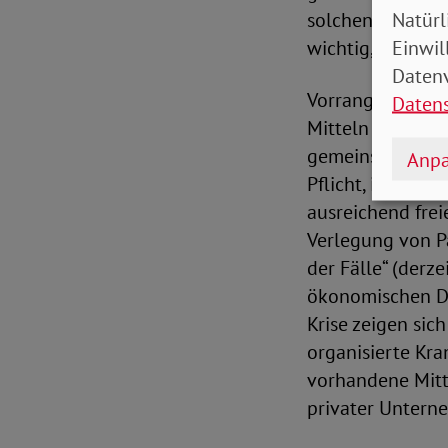
Natürl
solchen Benacht
Einwil
wichtig, die sic
Datenv
Vorrangig gilt e
Daten
Mitteln – wo im
gemeinsam wirks
Anpa
Pflicht, indem e
ausreichend fre
Verlegung von P
der Fälle“ (derze
ökonomischen Dr
Krise zeigen sic
organisierte Kra
vorhandene Mitt
privater Untern