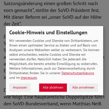
Satzungsänderung einen großen Schritt nach
vorn gemacht“, stellte der SoVD-Präsident fest.
Mit dieser Reform sei „unser SoVD auf der Höhe
der Zeit“.
Cookie-Hinweis und Einstellungen
Ein Verband, der in der Öffentlichkeit als starke
Wir verwenden Cookies und Dienste von Drittanbietern, um
Stimme wahrgenommen werde und in seinen
Ihnen einen optimalen Service zu bieten und auf Basis von
Strukturen modern und leistungsfähig
Analysen unsere Webseiten weiter zu verbessern. Sie können
selbst entscheiden, welche Cookies und Dienste wir
aufgestellt sei, ziehe auch neue Mitstreiter*innen
verwenden dürfen. Natürlich haben Sie jederzeit die
an, führte Bornhalm weiter aus. Mit Michaela
Möglichkeit, die bereits erteilte Einwilligung zu widerrufen.
Weitere Informationen, auch zur Datenverarbeitung durch
Engelmeier, die den SoVD seit September 2022
Drittanbieter, finden Sie in unserer
Datenschutzerklärung
in der Öffentlichkeit vertritt, sei dies der Fall.
und im
Impressum
.
Anpassen
Alle ablehnen
Alle annehmen
Die künftige Struktur des SoVD gestaltet sich
wie folgt: Eine hauptamtliche Doppelspitze führt
den SoVD-Bundesverband, wenn Matthias Neiß