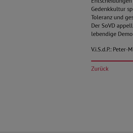
Entscheidungen 
Gedenkkultur spi
Toleranz und ge
Der SoVD appelli
lebendige Demok
V.i.S.d.P.: Peter
Zurück