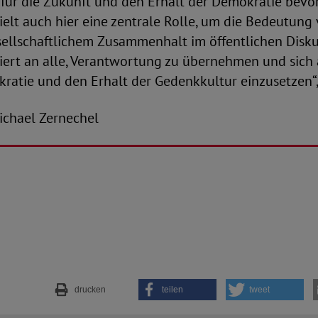
für die Zukunft und den Erhalt der Demokratie bevor
elt auch hier eine zentrale Rolle, um die Bedeutung
sellschaftlichem Zusammenhalt im öffentlichen Disku
ert an alle, Verantwortung zu übernehmen und sich a
ratie und den Erhalt der Gedenkkultur einzusetzen“,
-Michael Zernechel
drucken
teilen
tweet