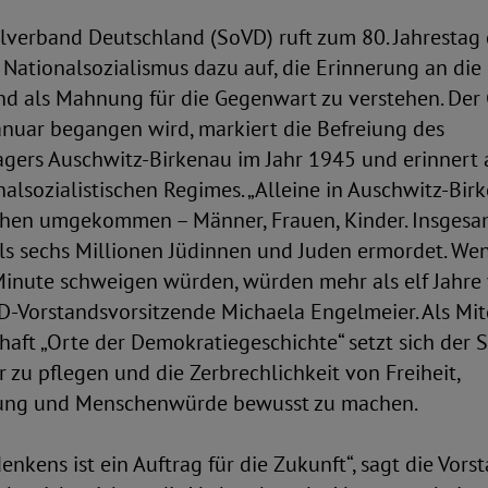
lverband Deutschland (SoVD) ruft zum 80. Jahrestag
 Nationalsozialismus dazu auf, die Erinnerung an die
d als Mahnung für die Gegenwart zu verstehen. Der 
Januar begangen wird, markiert die Befreiung des
agers Auschwitz-Birkenau im Jahr 1945 und erinnert 
nalsozialistischen Regimes. „Alleine in Auschwitz-Bir
hen umgekommen – Männer, Frauen, Kinder. Insges
ls sechs Millionen Jüdinnen und Juden ermordet. Wen
Minute schweigen würden, würden mehr als elf Jahre 
D-Vorstandsvorsitzende Michaela Engelmeier. Als Mit
aft „Orte der Demokratiegeschichte“ setzt sich der S
 zu pflegen und die Zerbrechlichkeit von Freiheit,
gung und Menschenwürde bewusst zu machen.
enkens ist ein Auftrag für die Zukunft“, sagt die Vor