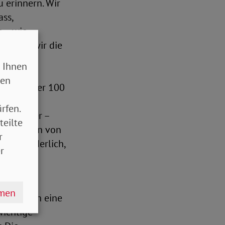
u erinnern. Wir
ss,
g – wie
können wir die
 Ihnen
sen
D seit über 100
d der NS-
rfen.
ch Kuttner –
teilte
e in Zeiten von
r
d erforderlich,
r
isten
hmen
rsitzenden eine
wichtige