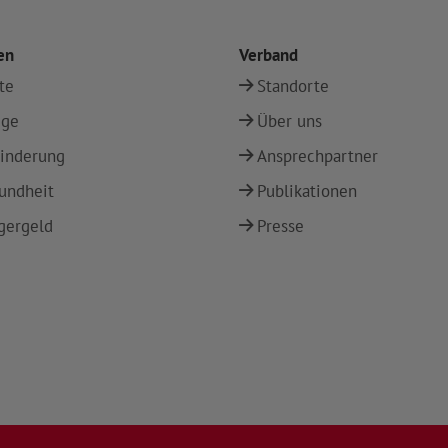
en
Verband
te
Standorte
ege
Über uns
inderung
Ansprechpartner
undheit
Publikationen
gergeld
Presse