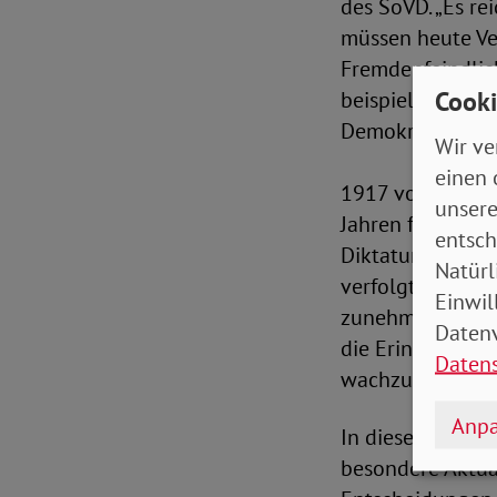
des SoVD. „Es re
müssen heute V
Fremdenfeindlic
Cooki
beispielsweise 
Demokratie stär
Wir ve
einen 
1917 von Kriegso
unsere
Jahren für Demok
entsch
Diktatur wurden 
Natürl
verfolgt, inhaft
Einwil
zunehmender Pola
Datenv
die Erinnerungen
Daten
wachzuhalten.“
Anpa
In diesem Jahr e
besondere Aktua