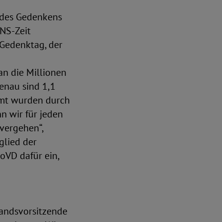
 des Gedenkens
 NS-Zeit
Gedenktag, der
an die
Millionen
kenau sind 1,1
amt wurden durch
n wir für jeden
vergehen“,
glied der
oVD dafür ein,
standsvorsitzende