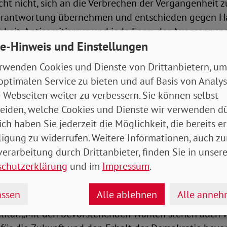
icht nicht, sich an die Verbrechen der Vergangenheit z
erantwortung übernehmen und entschieden gegen Ha
hkeit, Antisemitismus und jede Form der Ausgrenzun
e-Hinweis und Einstellungen
von Menschen mit Behinderungen – vorgehen. Nur so 
ken!“
rwenden Cookies und Dienste von Drittanbietern, um
optimalen Service zu bieten und auf Basis von Analy
pfern als „Reichsbund“ gegründet, setzt sich der SoV
 Webseiten weiter zu verbessern. Sie können selbst
ratie, Freiheit und soziale Gerechtigkeit ein. Währen
eiden, welche Cookies und Dienste wir verwenden dü
auch Verbandsmitglieder – darunter der Gründer Eri
ich haben Sie jederzeit die Möglichkeit, die bereits er
iert und ermordet.Michaela Engelmeier mahnt: „Gerad
ligung zu widerrufen. Weitere Informationen, auch zu
risierung, Desinformationen und Hass ist es zwingen
erarbeitung durch Drittanbieter, finden Sie in unsere
 an die schrecklichen Gräueltaten der Nationalsozial
schutzerklärung
und im
Impressum
.
ssen
Alle ablehnen
Alle anne
rhält der Gedenktag aus Sicht der SoVD-Vorstandsvo
lität. „Mit den bevorstehenden Wahlen stehen auch 