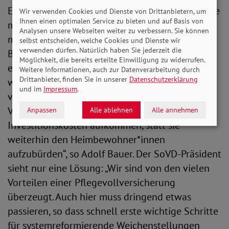
Ein Kostentreiber sind auch die Investitionen, die
Wir verwenden Cookies und Dienste von Drittanbietern, um
Ihnen einen optimalen Service zu bieten und auf Basis von
mittlerweile mehr als ein Fünftel der
Analysen unsere Webseiten weiter zu verbessern. Sie können
monatlichen Heimkosten ausmachen. „Die
selbst entscheiden, welche Cookies und Dienste wir
verwenden dürfen. Natürlich haben Sie jederzeit die
Bundesländer sind rechtlich für das Vorhalten
Möglichkeit, die bereits erteilte Einwilligung zu widerrufen.
einer leistungsfähigen, ausreichenden und
Weitere Informationen, auch zur Datenverarbeitung durch
Drittanbieter, finden Sie in unserer
Datenschutzerklärung
wirtschaftlichen Versorgungsstruktur
und im
Impressum
.
verantwortlich. Sie müssen endlich wieder die
Verantwortung übernehmen und für die
Anpassen
Alle ablehnen
Alle annehmen
Investitionskosten aufkommen, statt sie
weiterhin den Heimbewohner*innen
aufzubürden“, so Adolf Bauer. Der SoVD-Präsident
sieht nur eine Lösung: „Wir sind von den vielen
Vorteilen einer Pflegevollversicherung
überzeugt. Auch hier muss dringend etwas
passieren, so dass schnell erste wichtige Schritte
für systemreformierende Weichenstellungen