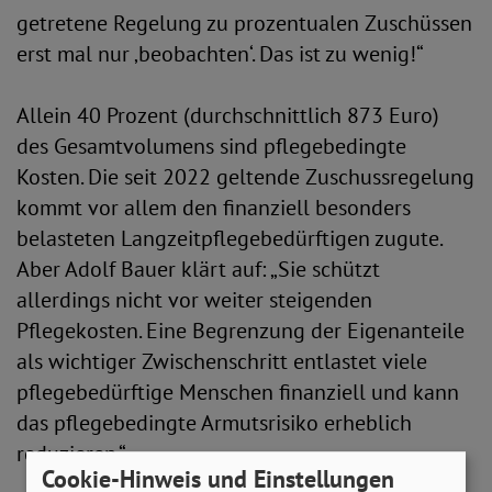
getretene Regelung zu prozentualen Zuschüssen
erst mal nur ‚beobachten‘. Das ist zu wenig!“
Allein 40 Prozent (durchschnittlich 873 Euro)
des Gesamtvolumens sind pflegebedingte
Kosten. Die seit 2022 geltende Zuschussregelung
kommt vor allem den finanziell besonders
belasteten Langzeitpflegebedürftigen zugute.
Aber Adolf Bauer klärt auf: „Sie schützt
allerdings nicht vor weiter steigenden
Pflegekosten. Eine Begrenzung der Eigenanteile
als wichtiger Zwischenschritt entlastet viele
pflegebedürftige Menschen finanziell und kann
das pflegebedingte Armutsrisiko erheblich
reduzieren.“
Cookie-Hinweis und Einstellungen