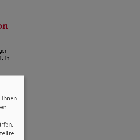
on
z
egen
it in
 Ihnen
sen
rfen.
teilte