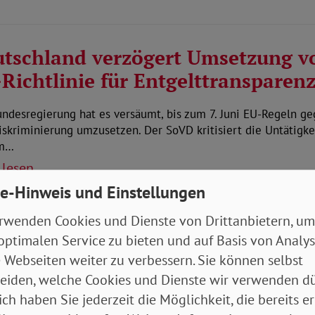
tschland verzögert Umsetzung v
Richtlinie für Entgelttransparen
ndesregierung hat es versäumt, bis zum 7. Juni EU-Regeln g
skriminierung umzusetzen. Der SoVD kritisiert die Untätigke
em…
 lesen
e-Hinweis und Einstellungen
2026
rwenden Cookies und Dienste von Drittanbietern, um
optimalen Service zu bieten und auf Basis von Analy
zept zur Pflegereform liegt vor –
 Webseiten weiter zu verbessern. Sie können selbst
eiden, welche Cookies und Dienste wir verwenden dü
D lehnt Kürzungen ab
ich haben Sie jederzeit die Möglichkeit, die bereits er