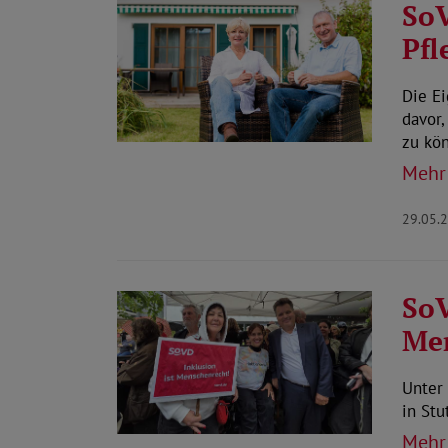
SoV
Pfl
Die Ei
davor
zu kö
Mehr
29.05.
SoV
Me
Unter 
in St
Mehr