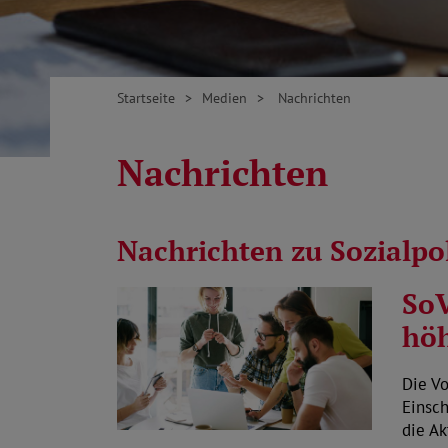
Startseite
Medien
Nachrichten
Nachrichten
Nachrichten zu Sozialp
So
höh
Die V
Einsch
die Ak