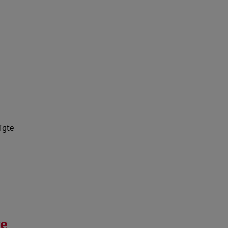
igte
ge