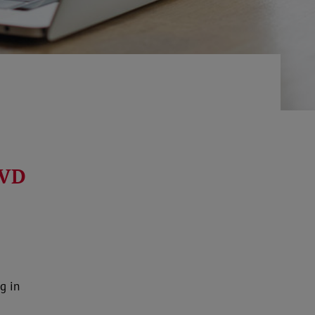
oVD
g in