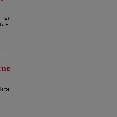
nnoch,
d die…
rne
ierte