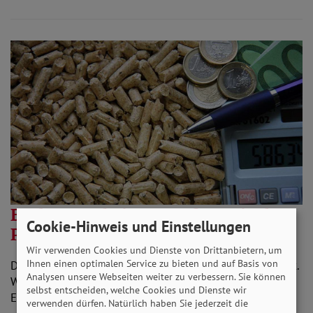
Entlastung bei Kosten für Heizöl,
Cookie-Hinweis und Einstellungen
Pellets und Kohle
Wir verwenden Cookies und Dienste von Drittanbietern, um
Ihnen einen optimalen Service zu bieten und auf Basis von
Die Gas- und Strompreisbremsen sind seit März im Kraft.
Analysen unsere Webseiten weiter zu verbessern. Sie können
Wer andere Energieträger nutzt, soll ab Mai Anträge zur
selbst entscheiden, welche Cookies und Dienste wir
Entlastung bei den Kosten stellen…
verwenden dürfen. Natürlich haben Sie jederzeit die