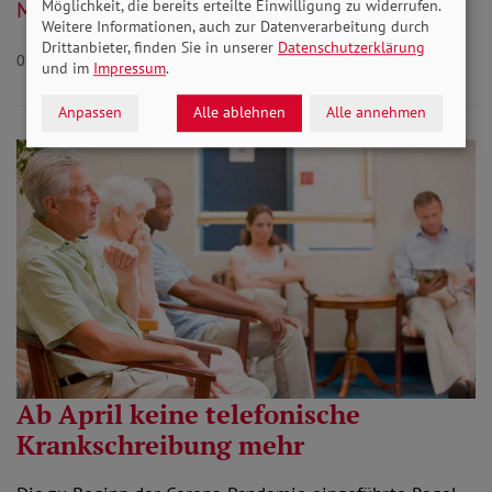
Möglichkeit, die bereits erteilte Einwilligung zu widerrufen.
Mehr lesen
Weitere Informationen, auch zur Datenverarbeitung durch
Drittanbieter, finden Sie in unserer
Datenschutzerklärung
03.04.2023
Aktuelles
und im
Impressum
.
Anpassen
Alle ablehnen
Alle annehmen
Ab April keine telefonische
Krankschreibung mehr