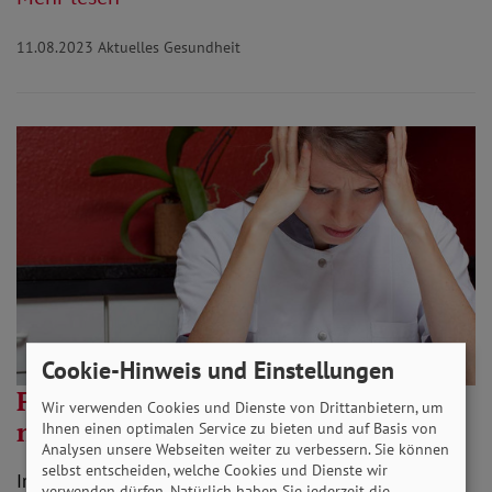
11.08.2023
Aktuelles Gesundheit
Cookie-Hinweis und Einstellungen
Fehltage wegen seelischer Leiden
Wir verwenden Cookies und Dienste von Drittanbietern, um
nehmen zu
Ihnen einen optimalen Service zu bieten und auf Basis von
Analysen unsere Webseiten weiter zu verbessern. Sie können
selbst entscheiden, welche Cookies und Dienste wir
Immer mehr Beschäftigte können wegen psychischen
verwenden dürfen. Natürlich haben Sie jederzeit die