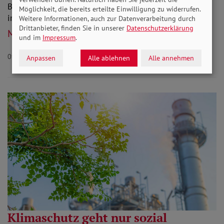
Belastungen nicht arbeiten. Besonders hoch ist die Zahl
Möglichkeit, die bereits erteilte Einwilligung zu widerrufen.
in den sozialen Berufen.
Weitere Informationen, auch zur Datenverarbeitung durch
Drittanbieter, finden Sie in unserer
Datenschutzerklärung
Mehr lesen
und im
Impressum
.
09.08.2023
Anpassen
Alle ablehnen
Alle annehmen
Klimaschutz geht nur sozial