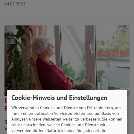
14.02.2022
Cookie-Hinweis und Einstellungen
Regierung will Einsamkeit in den
Blick nehmen
Wir verwenden Cookies und Dienste von Drittanbietern, um
Ihnen einen optimalen Service zu bieten und auf Basis von
Analysen unsere Webseiten weiter zu verbessern. Sie können
SoVD weist seit Langem auf die Gefahren von
selbst entscheiden, welche Cookies und Dienste wir
Vereinsamung vor allem bei älteren Menschen hin.
verwenden dürfen. Natürlich haben Sie jederzeit die